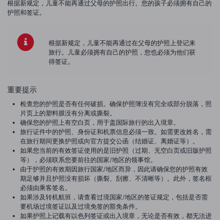
根据新规定，儿童不能再通过父母的护照出行。您的孩子必须拥有自己的
护照和签证。
根据新规定，儿童不能再通过在父母的护照上登记来
旅行。儿童必须拥有自己的护照，您也必须为他们获
得签证。
重要提示
检查您的护照是否有任何破损。确保护照簿没有完全或部分脱落，照
片页上的塑料膜没有分离或撕裂。
确保您的护照上有空白页，用于盖国际旅行的出入境章。
旅行证件中的护照、身份证和机票信息必须一致。如需更改姓名，需
在旅行期间更换护照或向官方提交公函（结婚证、离婚证等）。
如果您当前的有效签证使用的是旧护照（过期、无空白页或旧版护照
等），必须联系您要前往的国家/地区的领事馆。
由于护照的有效期因旅行国家/地区而异，因此请确保您的护照有效
期足够并且护照没有损坏（撕裂、刮擦、不清晰等）。此外，签名框
必须由乘客签名。
如果涉及转机航班，请查看过境国家/地区的签证规定，包括是否需
要机场过境签证以及过境免签的豁免条件。
如果护照上记载有以色列签证或出入境章，无论是否有效，都无法进