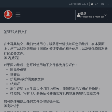
跳转到主要内容
Corporate Club
ZH
-
INT
Toggle navigation
登录
or become a member
签证和旅行文件
在土耳其航空，我们处处用心，以防意外情况破坏您的旅行。在本页面
上，您可以找到您所前往国家的签证要求的相关信息，以及确保您顺利旅
行的必要文件。
国内旅程
对于国内旅程，您可以使用如下文件作为身份证件：
国民身份证
驾驶证
护照和/或护照更换文件
结婚证
出生证明（出生后 1 个月以内有效，须随同出示父母的身份证）
拍照的、写有 T.C 身份证号并由官方机构签发的加印/盖章文件
您可以使用以上任何文件办理登机手续。
国际出行