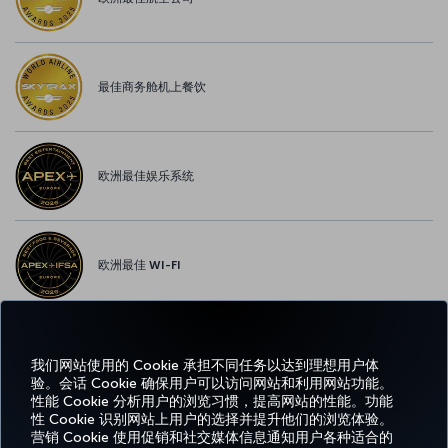
最佳商务舱机上餐饮
欧洲最佳娱乐系统
欧洲最佳 WI-FI
我们网站使用的 Cookie 承担不同任务以达到理想用户体
Facebook
Twitter
Instagram
YouTube
领英
抖音
博客
Pinterest
What
验。会话 Cookie 确保用户可以访问网站和利用网站功能。
性能 Cookie 分析用户的浏览习惯，提高网站的性能。功能
性 Cookie 识别网站上用户的选择并提升他们的浏览体验。
预订
体
优惠和
帮
CORPORATE
TURKISH
营销 Cookie 使用促销和社交媒体信息通知用户各种适合的
和管
Miles&Smiles
验
目的地
助
CLUB
AIRLINES