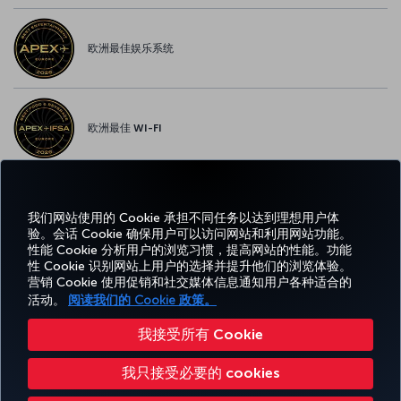
欧洲最佳娱乐系统
欧洲最佳 WI-FI
我们网站使用的 Cookie 承担不同任务以达到理想用户体
Facebook
Twitter
Instagram
YouTube
领英
抖音
博客
Pinterest
What
验。会话 Cookie 确保用户可以访问网站和利用网站功能。
性能 Cookie 分析用户的浏览习惯，提高网站的性能。功能
性 Cookie 识别网站上用户的选择并提升他们的浏览体验。
预订
体
优惠和
帮
CORPORATE
TURKISH
和管
Miles&Smiles
营销 Cookie 使用促销和社交媒体信息通知用户各种适合的
验
目的地
助
CLUB
AIRLINES
理
活动。
阅读我们的 Cookie 政策。
我接受所有 Cookie
无障碍服务
隐私和 Cookie 政策
法律公告
乘客权利
更改 Cookie 设置
我只接受必要的 cookies
美国 DOT 客户服务计划
欧盟数据主体权利