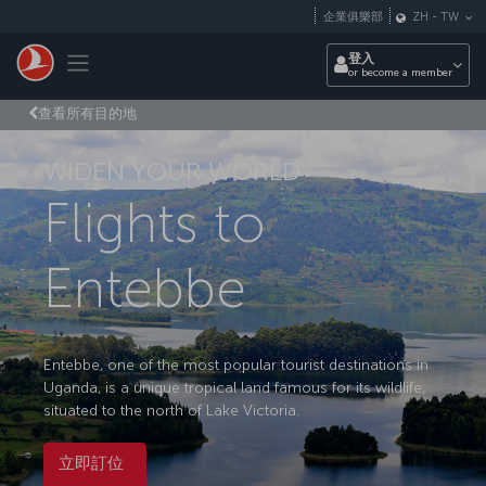
跳至主內容
企業俱樂部
ZH
-
TW
Toggle navigation
登入
or become a member
查看所有目的地
WIDEN YOUR WORLD
Flights to
Entebbe
Entebbe, one of the most popular tourist destinations in
Uganda, is a unique tropical land famous for its wildlife,
situated to the north of Lake Victoria.
立即訂位