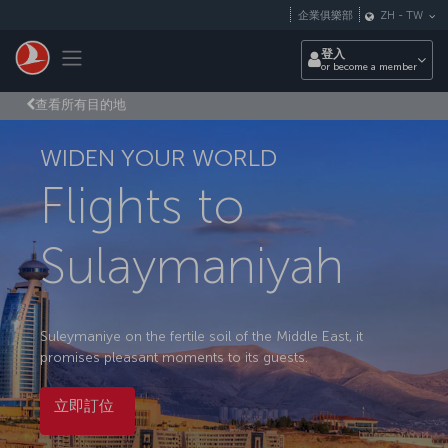
跳至主內容
企業俱樂部
ZH
-
TW
Toggle navigation
登入
or become a member
查看所有目的地
WIDEN YOUR WORLD
Flights to
Sulaymaniyah
Suleymaniye on the fertile soil of the Middle East, it
promises pleasant moments to its guests.
立即訂位