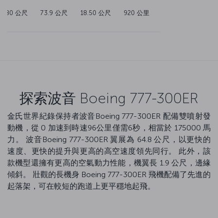
64.80 公尺
73.9 公尺
18.50 公尺
920 公里
探索波音 Boeing 777-300ER
金氏世界紀錄保持者波音Boeing 777-300ER 配備雙噴射發
動機，從 0 加速到時速96公里僅需6秒，相當於 175000 馬
力。 波音Boeing 777-300ER 翼展為 64.8 公尺，以更快的
速度、更快的提升與更高的高空速度領先同行。 此外，該
款機型還擁有更高的空氣動力性能，機翼長 1.9 公尺，邊緣
傾斜。 壯觀的長機身 Boeing 777-300ER 飛機配備了先進的
起落架，可在較短的跑道上更平穩地起飛。