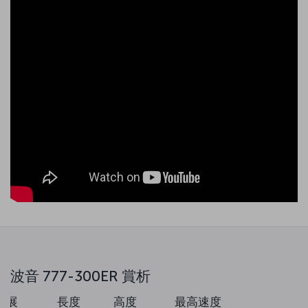
波音 777-300ER 賞析
翼展
長度
高度
最高速度