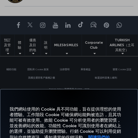
Facebook
Twitter
Instagram
YouTube
LinkedIn
Tiktok
部落格
Pinterest
What
預訂
優惠
TURKISH
體
說
Corporate
及管
及目
MILES&SMILES
AIRLINES（土耳
驗
明
Club
理
的地
其航空）
輔助功能
隱私和 Cookie 政策
法律聲明
乘客權益
變更 Cookie 設定
美國交通部客戶服務計畫
歐盟資料當事人權利
Turkish Airlines 版權所有 © 1996 - 2026
我們網站使用的 Cookie 具不同功能，旨在提供理想的使用
者體驗。工作階段 Cookie 可確保網站能夠被造訪，且其功
能可被有效使用。效能 Cookie 可分析使用者的瀏覽習慣，
並改善網站的效能。功能性 Cookie 可識別使用者在網站上
的選擇，並協助提升瀏覽體驗。行銷 Cookie 可以利用促銷
與社交媒體資訊，通知適當的促銷活動。
閱讀我們的