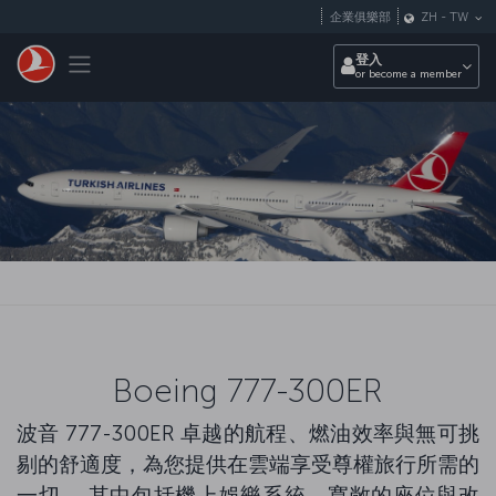
跳至主內容
企業俱樂部
ZH
-
TW
Toggle navigation
登入
or become a member
Boeing 777-300ER
波音 777-300ER 卓越的航程、燃油效率與無可挑
剔的舒適度，為您提供在雲端享受尊權旅行所需的
一切。 其中包括機上娛樂系統、寬敞的座位與改