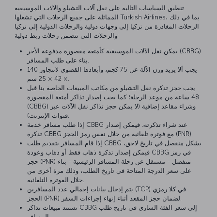
تنطبق السياسات التالية على نقل آلات التشيلو والآلات الموسيقية
المماثلة على جميع الرحلات التي تشغلها Turkish Airlines، بما في ذلك
الرحلات المغادرة من تركيا إلى وجهات دولية والرحلات الدولية إلى تركيا
والرحلات التي تتضمن رحلات ربط دولية:
يمكن نقل الآلات الموسيقية كأمتعة مقصورة مدفوعة الأجر (CBBG)
بناء على طلب المسافر.
يجب ألا يزيد وزن الآلة عن 75 كجم، وأبعادها القصوى لاتتجاوز 140
× 42 × 25 سم.
يجب حجز تذكرة نقل التشيلو من مكاتب المبيعات الخاصة بنا قبل
48 ساعة من موعد الرحلة؛ كما يجب إصدار تذاكر أمتعة المقصورة
(CBBG) وشراء مقاعد إضافية (لا يمكن حجز تذاكر نقل الآلات عبر
قنوات الإنترنت).
إذا طلب مسافر خدمة CBBG عند شراء تذكرته، فيمكن إصدار
تذكرة CBBG مع فوترة تلقائية من خلال نفس رمز الحجز (PNR).
إذا قام المسافر بتقديم طلب CBBG بشكل منفصل في تاريخ لاحق،
فيمكن إصدار تذكرة ذهاب فقط أو ذهاب وعودة CBBG في رمز
حجز (PNR) منفصل - مستقل عن رحلة المسافر الرئيسية - بناء
على سعر الدرجة المتاحة في تاريخ الطلب، وذلك مرة أخرى من
خلال الفوترة التلقائية.
يتم إدخال بيانات إجمالي عدد المسافرين (TCP) في كلا رمزي
الحجز (PNR) لضمان حجز المقعد أثناء إنهاء إجراءات السفر.
تستند مبيعات تذاكر CBBG إلى سعر الفئة الساري في تاريخ طلب
المسافر.