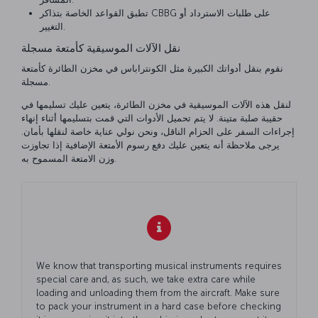
تطبق القواعد الخاصة بتذاكر CBBG على طلبات الاسترداد أو
التغيير.
نقل الآلات الموسيقية كأمتعة مسجلة
نقوم بنقل أدواتك الكبيرة مثل الكونتراباس في مخزن الطائرة كأمتعة
مسجلة.
لنقل هذه الآلات الموسيقية في مخزن الطائرة، يتعين عليك تسليمها في
حقيبة صلبة متينة. لا يتم تحميل الأدوات التي قمت بتسليمها أثناء إنهاء
إجراءات السفر على الحزام الناقل، ونحن نولي عناية خاصة لنقلها بأمان.
يرجى ملاحظة أنه يتعين عليك دفع رسوم الأمتعة الإضافية إذا تجاوزت
وزن الامتعة المسموح به.
We know that transporting musical instruments requires
special care and, as such, we take extra care while
loading and unloading them from the aircraft. Make sure
to pack your instrument in a hard case before checking