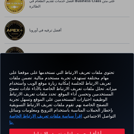
أفضل خدمات تقديم الطعام في Business Class على متن
الطائرة
أفضل ترفيه في أوروبا
أفضل خدمة واي-فاي في أوروبا
تحتوي ملفات تعريف الارتباط التي نستخدمها على موقعنا على
مهام مختلفة تستهدف تجربة مستخدم مثالية. تضمن ملفات
تعريف الارتباط للجلسة إمكانية زيارة موقع الويب واستخدام
اتساب
Pinterest
Blog
تيك توك
LinkedIn
YouTube
Instagram
Twitter
Facebook
ميزاته. تحلل ملفات تعريف الارتباط الخاصة بالأداء عادات تصفح
المستخدمين وتحسن أداء الموقع. تحدد ملفات تعريف الارتباط
الوظيفية اختيارات المستخدمين على الموقع وتسهل تجربة
التصفح الخاصة بهم. تقوم ملفات تعريف الارتباط التسويقية
Tur
CORPORATE
العروض
الحجز
MILES&SMILES
مساعدة
خبرة
بإخطار الحملات المناسبة باستخدام الترويج ومعلومات وسائل
Airl
CLUB
والوجهات
والإدارة
التواصل الاجتماعي.
اقرأ سياسة ملفات تعريف الارتباط الخاصة
بنا.
حقوق المسافر
إشعار قانوني
سياسة الخصوصية وملفات تعريف الارتباط
أنا أقبل جميع ملفات تعريف الارتباط