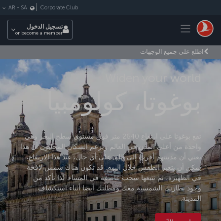
لتخطي إلى المحتوى الرئيسي
Corporate Club
AR
-
SA
Toggle navigation
تسجيل الدخول
or become a member
اطلع على جميع الوجهات
Widen your world
بوغوتا، كولومبيا
تقع بوغوتا على ارتفاع 2640 متر فوق مستوى سطح البحر وهي
واحدة من أعلى المدن في العالم ويزعم السكان المحليون أن هذا
يعني أن مدينتهم أقرب إلى الله. على أي حال، عند هذا الارتفاع،
يمكن أن يتغير الطقس خلال اليوم. قد تكون هناك شمس لافحة
في الظهيرة، ثم تتبعها سحب عاصفة في المساء. لذا تأكد من
وجود نظارتك الشمسية معك ومظلتك أيضا أثناء استكشاف
المدينة.