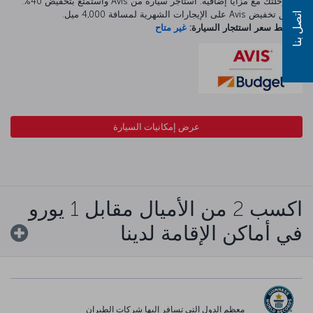
ابدأ رحلتك مع مزايا إضافية. استأجر سيارة من Avis واستمتع بتخفيض 40%.
ينطبق تخفيض Avis على الإيجارات الشهرية لمسافة 4,000 ميل.
اتصل بنا
متوسط سعر استئجار السيارة:
غير متاح
عرض إمكانيات السيارة
اكسب 2 من الأميال مقابل 1 يورو
في أماكن الإقامة لدينا
معظم الدول التي تسافر إليها شركات الطيران