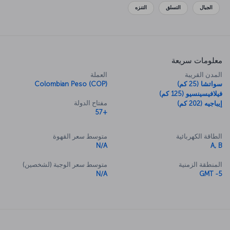
الجبال
التسلق
التنزه
معلومات سريعة
المدن القريبة
العملة
سواتشا (25 كم)
Colombian Peso (COP)
فيلافيسينسيو (125 كم)
مفتاح الدولة
إيباجيه (202 كم)
+57
الطاقة الكهربائية
متوسط سعر القهوة
N/A
A, B
المنطقة الزمنية
متوسط سعر الوجبة (لشخصين)
N/A
GMT -5