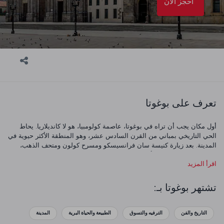
احجز الآن
تعرف على بوغوتا
أول مكان يجب أن تراه في بوغوتا، عاصمة كولومبيا، هو لا كانديلاريا. يحاط
الحي التاريخي بمباني من القرن السادس عشر، وهو المنطقة الأكثر حيوية في
المدينة. بعد زيارة كنيسة سان فرانسيسكو ومسرح كولون ومتحف الذهب،
يمكنك القيام بنزهة بين ألوان منطقة لا كانديلاريا.
اقرأ المزيد
تشتهر بوغوتا بـ:
التاريخ والفن
الترفيه والتسوق
الطبيعة والحياة البرية
المدينة