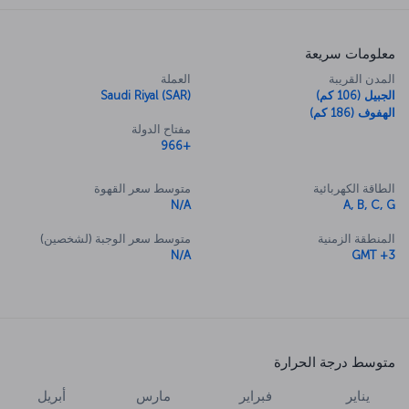
معلومات سريعة
المدن القريبة
العملة
الجبيل (106 كم)
Saudi Riyal (SAR)
الهفوف (186 كم)
مفتاح الدولة
+966
الطاقة الكهربائية
متوسط سعر القهوة
N/A
A, B, C, G
المنطقة الزمنية
متوسط سعر الوجبة (لشخصين)
N/A
GMT +3
متوسط درجة الحرارة
يناير
فبراير
مارس
أبريل