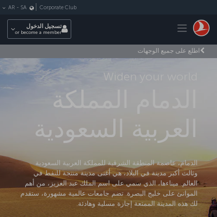
لتخطي إلى المحتوى الرئيسي
Corporate Club
AR
-
SA
Toggle navigation
تسجيل الدخول
or become a member
اطلع على جميع الوجهات
Widen your world
الدمام المملكة
العربية السعودية
الدمام، عاصمة المنطقة الشرقية للمملكة العربية السعودية
وثالث أكبر مدينة في البلاد، هي أغنى مدينة منتجة للنفط في
العالم. ميناءها، الذي سمي على اسم الملك عبد العزيز، من أهم
الموانئ على خليج البصرة. تضم جامعات عالمية مشهورة، ستقدم
لك هذه المدينة الممتعة إجازة مسلية وهادئة.