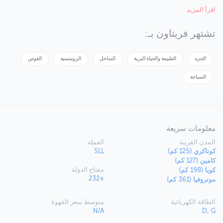
كانت البلاد مستقلة منذ عام 1961، ومناخها الاستوائي وجمالها الطبيعي
اقرأ المزيد
وأجوائها المفعمة بالحيوية تجعل من فريتاون مدينة رائعة للزيارة. تضم
المنطقة ثاني أكبر عدد من حيوانات الشمبانزي في العالم، وهي تجربة مؤثرة
حقا أن ترى هذه الحيوانات الأصيلة في بيئتها الطبيعية. بالطبع، الشواطئ
تشتهر فريتاون بـ:
المذهلة ليست سيئة أيضا!
التنزه
الطبيعة والحياة البرية
الساحل
الرومنسية
الغوص
السباحة
معلومات سريعة
المدن القريبة
العملة
كوناكري (125 كم)
SLL
كامين (127 كم)
مفتاح الدولة
كويا (198 كم)
+232
مونروفيا (361 كم)
الطاقة الكهربائية
متوسط سعر القهوة
N/A
D, G