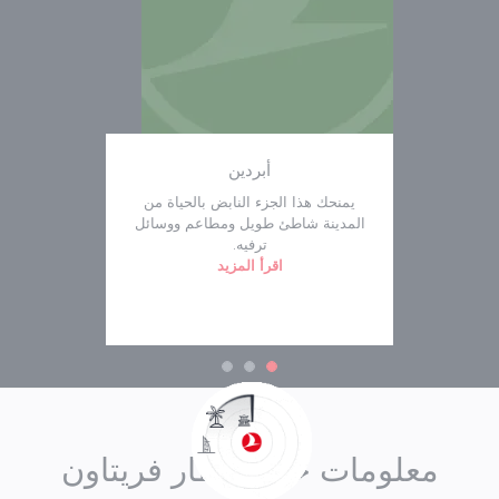
أبردين
يمنحك هذا الجزء النابض بالحياة من
المدينة شاطئ طويل ومطاعم ووسائل
ترفيه.
اقرأ المزيد
معلومات حول مطار فريتاون