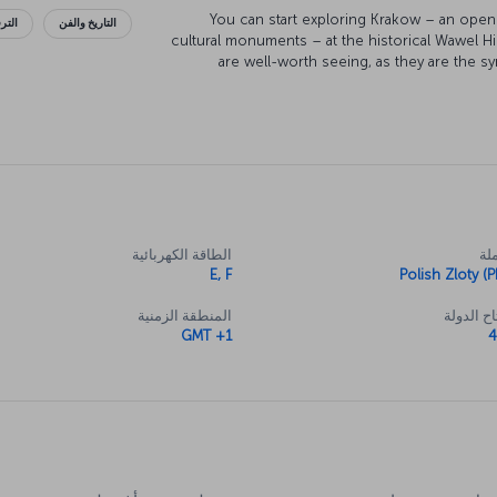
You can start exploring Krakow – an open
التاريخ والفن
التر
cultural monuments – at the historical Wawel Hil
are well-worth seeing, as they are the s
businessman Oskar Schindler saved 
interesting museums in the area. The Czartory
holds works of inestimable value, like a painti
the Church of the Virgin Mary, built in the Art 
city lies a remnant from the Holocaust, the 
لة
الطاقة الكهربائية
E, F
Polish Zloty (P
ح الدولة
المنطقة الزمنية
GMT +1