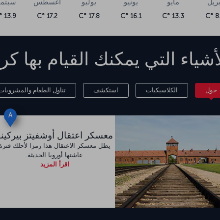
بريل
مايو
يونيو
يوليو
أغسطس
سبتمب
13.9 °C
17.2 °C
17.8 °C
16.1 °C
13.3 °C
8.3
أشياء التي يمكنك القيام بها
كر
حول
الكلاسيكيات
استكشف
تناول الطعام والمشروبات
A
معسكر اعتقال أوشفيتز بيركينو
يظل معسكر الاعتقال هذا رمزا لأحلك فترة
عاشتها أوروبا الحديثة.
اقرأ المزيد