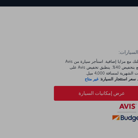
السيارات:
ابدأ رحلتك مع مزايا إضافية. استأجر سيارة من Avis
واستمتع بتخفيض 40%. ينطبق تخفيض Avis على
الشهرية لمسافة 4,000 ميل.
عر استئجار السيارة:
غير متاح
عرض إمكانيات السيارة