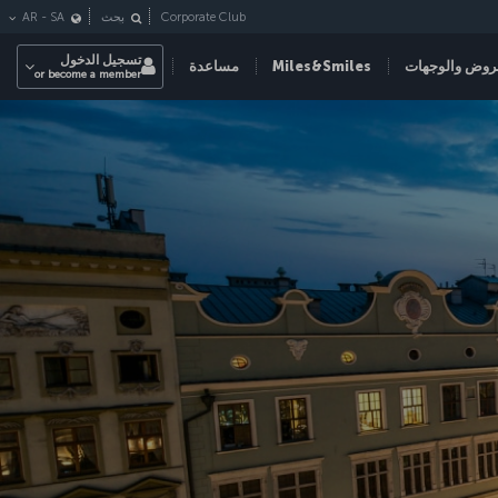
Corporate Club
بحث
SA
-
AR
تسجيل الدخول
روض والوجهات
Miles&Smiles
مساعدة
or become a member