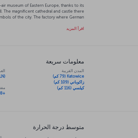
-air museum of Eastern Europe, thanks to its
l. The magnificent cathedral and castle there
ymbols of the city. The factory where German
Jews from the Nazis is now one of the most
اقرأ المزيد
ski Museum should also be on your list, as it
ng by Leonardo da Vinci. Also worth seeing is
Nouveau style. And just an hour outside of the
Auschwitz-Birkinau concentration camp, which
is now a museum.
معلومات سريعة
المدن القريبة
العم
Katowice (79 كم)
LN)
زاكوباني (109 كم)
مفتا
كيلسي (116 كم)
+48
متوسط درجة الحرارة