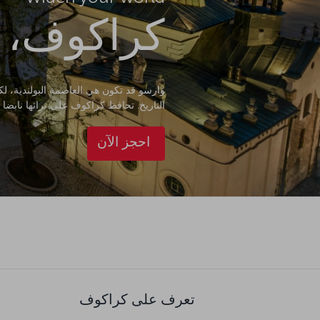
كراكوف، ب
وارسو قد تكون هي العاصمة البولندية، 
التاريخ. تحافظ كراكوف على تراثها نابضا
احجز الآن
تعرف على كراكوف