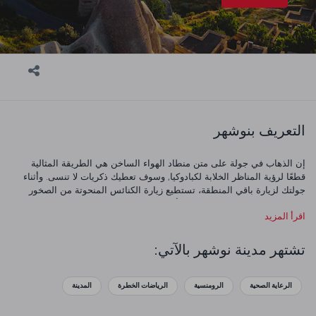
التعريف بنوشهر
إن الذهاب في جولة على متن منطاد الهواء الساخن هي الطريقة المثالية
قطعًا لرؤية المناظر الخلابة لكبادوكيا, وسوف تعطيك ذكريات لا تنسى. وأثناء
جولتك لزيارة باقي المنطقة، تستطيع زيارة الكنائس المنحوتة من الصخور
والمدن الساحرة المشيدة تحت الأرض، والاستمتاع بالتراث البيزنطي واليوناني
اقرأ المزيد
والسلجوقي والعثماني. وكذلك يمكنك الاستمتاع بجمال المنازل والكنائس
والمساجد، وبعدها يمكنك التمتع
بالأكلات الشعبية اللذيذة التي تشتهر بها
كبادوكيا
، وهي متعة في حد ذاتها، والتي تستعرض كل الثراء الثقافي لديها.
تشتهر مدينة نوشهر بالآتي:
الرعاية الصحية
الرومنسية
الرياضات الخطرة
المدينة