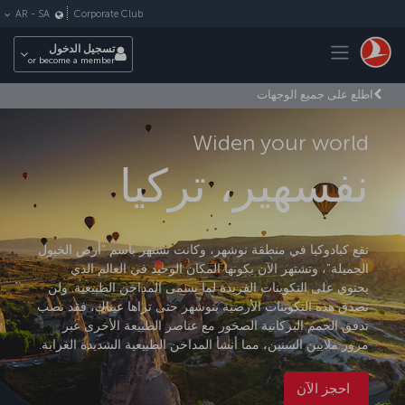
لتخطي إلى المحتوى الرئيسي
Corporate Club
AR
-
SA
Toggle navigation
تسجيل الدخول
or become a member
اطلع على جميع الوجهات
Widen your world
نفسهير، تركيا
تقع كبادوكيا في منطقة نوشهر، وكانت تشتهر باسم "أرض الخيول
الجميلة"، وتشتهر الآن بكونها المكان الوحيد في العالم الذي
يحتوي على التكوينات الفريدة لما يسمى المداخن الطبيعية. ولن
تصدق هذه التكوينات الأرضية بنوشهر حتى تراها عيناك، فقد نصب
تدفق الحمم البركانية الصخور مع عناصر الطبيعة الأخرى عبر
مرور ملايين السنين، مما أنشأ المداخن الطبيعية الشديدة الغرابة.
احجز الآن