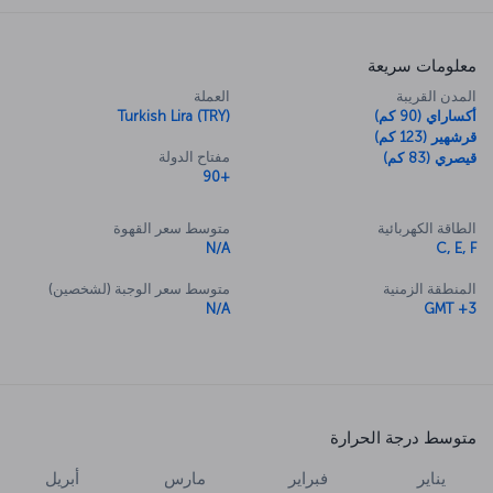
معلومات سريعة
المدن القريبة
العملة
أكساراي (90 كم)
Turkish Lira (TRY)
قرشهير (123 كم)
مفتاح الدولة
قيصري (83 كم)
+90
الطاقة الكهربائية
متوسط سعر القهوة
N/A
C, E, F
المنطقة الزمنية
متوسط سعر الوجبة (لشخصين)
N/A
GMT +3
متوسط درجة الحرارة
يناير
فبراير
مارس
أبريل