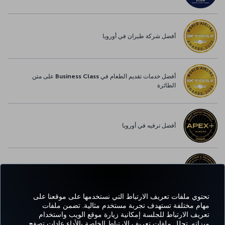
أفضل شركة طيران في أوروبا
أفضل خدمات تقديم الطعام في Business Class على متن
الطائرة
أفضل ترفيه في أوروبا
أفضل خدمة واي-فاي في أوروبا
تحتوي ملفات تعريف الارتباط التي نستخدمها على موقعنا على
مهام مختلفة تستهدف تجربة مستخدم مثالية. تضمن ملفات
تعريف الارتباط للجلسة إمكانية زيارة موقع الويب واستخدام
Facebook
Twitter
Instagram
YouTube
LinkedIn
تيك توك
Blog
Pinterest
واتساب
ميزاته. تحلل ملفات تعريف الارتباط الخاصة بالأداء عادات تصفح