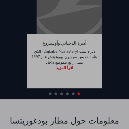
أديرة الدجبابي وأوستروغ
دير دايبيب (Dajbabe Monastery) الذي
بناه القديس سيميون بوبوفيتش عام 1897
مبنى رائع يتموضع داخل
اقرأ المزيد
معلومات حول مطار بودغوريتسا