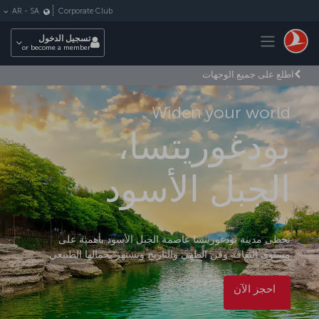
لتخطي إلى المحتوى الرئيسي
Corporate Club
AR
-
SA
Toggle navigation
تسجيل الدخول
or become a member
اطلع على جميع الوجهات
Widen your world
بودغوريتسا،
الجبل الأسود
تحظى مدينة بودغوريتسا عاصمة الجبل الأسود بأهمية على
مستوى الثقافة وفن الطهي والتاريخ وتشتهر بجمالها الطبيعي.
احجز الآن