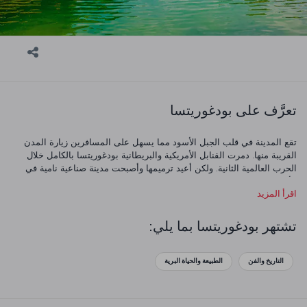
تعرَّف على بودغوريتسا
تقع المدينة في قلب الجبل الأسود مما يسهل على المسافرين زيارة المدن
القريبة منها. دمرت القنابل الأمريكية والبريطانية بودغوريتسا بالكامل خلال
الحرب العالمية الثانية. ولكن أعيد ترميمها وأصبحت مدينة صناعية نامية في
الأعوام التي تلت الحرب. لنلقِ نظرة عن كثب على هذه المدينة التاريخية!
اقرأ المزيد
تشتهر بودغوريتسا بما يلي:
التاريخ والفن
الطبيعة والحياة البرية