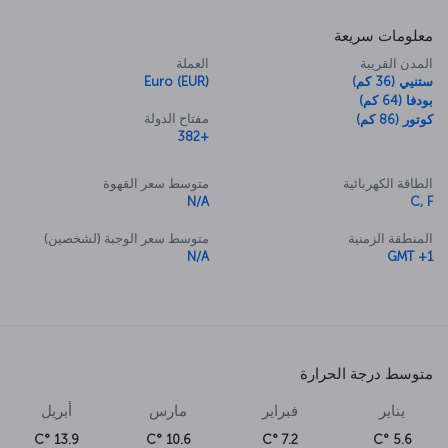
معلومات سريعة
المدن القريبة
العملة
ستنيي (36 كم)
Euro (EUR)
بودفا (64 كم)
مفتاح الدولة
كوتور (86 كم)
+382
الطاقة الكهربائية
متوسط سعر القهوة
N/A
C, F
المنطقة الزمنية
متوسط سعر الوجبة (لشخصين)
N/A
GMT +1
متوسط درجة الحرارة
يناير
فبراير
مارس
أبريل
13.9 °C
10.6 °C
7.2 °C
5.6 °C