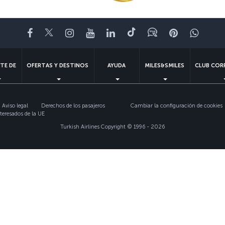
Facebook
Twitter
Instagram
YouTube
LinkedIn
TikTok
Blog
Pinterest
What
TE DE
OFERTAS Y DESTINOS
AYUDA
MILES&SMILES
CLUB COR
Aviso legal
Derechos de los pasajeros
Cambiar la configuración de cookies
teresados de la UE
Turkish Airlines Copyright © 1996 - 2026