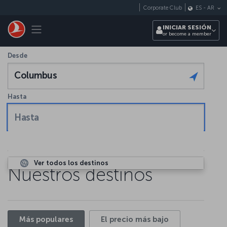
Saltar al contenido principal
Corporate Club
ES
-
AR
Toggle navigation
INICIAR SESIÓN
or become a member
Desde
Columbus
Hasta
Hasta
Ver todos los destinos
Nuestros destinos
Más populares
El precio más bajo