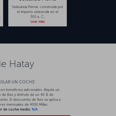
Seleukeia Pierria, construida por
el imperio seleúcida en el
,
305 a. C.,
Leer más
de Hatay
UILAR UN COCHE:
con beneficios adicionales. Alquile un
 de Avis y disfrute de un 40 % de
nto. El descuento de Avis se aplica a
eres mensuales de 4000 Millas.
ler de coche medio:
N/A