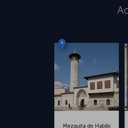
Ac
A
Mezquita de Habibi