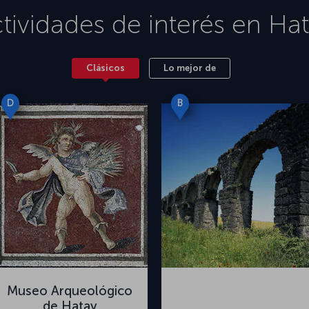
tividades de interés en
Hat
Clásicos
Lo mejor de
D
B
Museo Arqueológico
de Hatay