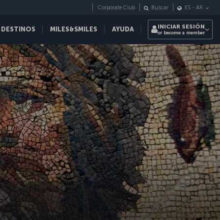
Corporate Club
Buscar
ES
-
AR
INICIAR SESIÓN
 DESTINOS
MILES&SMILES
AYUDA
or become a member