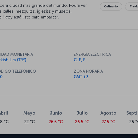
ercera ciudad más grande del mundo. Podrá ver
Culinario
Trekk
us calles, mezquitas, iglesias y museos.
a Hatay está listo para embarcar.
IDAD MONETARIA
ENERGÍA ELÉCTRICA
kish Lira (TRY)
C, E, F
DIGO TELEFÓNICO
ZONA HORARIA
0
GMT +3
Abril
Mayo
Junio
Julio
Agosto
Sept
18 °C
22 °C
26.5 °C
26.5 °C
27.5 °C
25 °