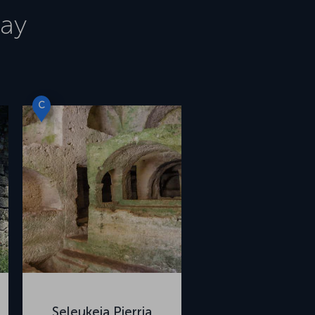
ay
C
Seleukeia Pierria