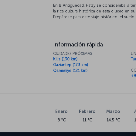
En la Antigüedad, Hatay se consideraba la t
la rica cultura histórica de esta ciudad en s
Prepárese para este viaje histórico: el vuelo 
Información rápida
CIUDADES PRÓXIMAS
UN
Kilis (130 km)
Tur
Gaziantep (173 km)
CÓ
Osmaniye (121 km)
+9
Enero
Febrero
Marzo
8 °C
11 °C
14.5 °C