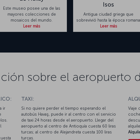
Isos
Este museo posee una de las
mayores colecciones de
Antigua ciudad griega que
mosaicos del mundo.
sobrevivió hasta la época romana
Leer más
Leer más
ción sobre el aeropuerto 
ICO:
TAXI:
ALQ
 ir
Si no quiere perder el tiempo esperando el
Viaje 
e
autobús Havaş, puede ir al centro con el servicio
coche
los.
de taxi 24 horas desde el aeropuerto. Llegar del
descue
l
aeropuerto al centro de Antioquía cuesta 60 liras
alquil
turcas; al centro de Alejandreta cuesta 100 liras
Alqui
cuesta
turcas.