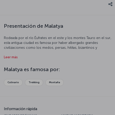
Presentación de Malatya
Rodeada por el río Éufrates en el este y los montes Tauro en el sur,
esta antigua ciudad es famosa por haber albergado grandes
civilizaciones como los medos, persas, hititas, bizantinos y
otomanos. Es un destino turístico importante por su belleza natural
Leer más
y su famosa gastronomía.
Malatya es famosa por:
Culinario
Trekking
Montaña
Información rápida