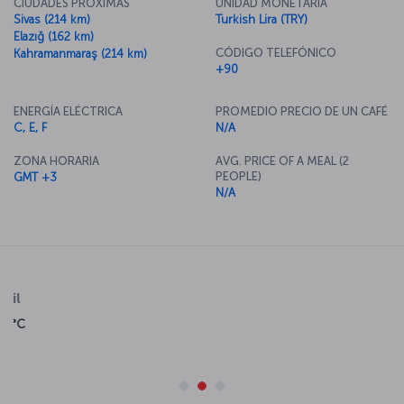
CIUDADES PRÓXIMAS
UNIDAD MONETARIA
Sivas (214 km)
Turkish Lira (TRY)
Elazığ (162 km)
CÓDIGO TELEFÓNICO
Kahramanmaraş (214 km)
+90
ENERGÍA ELÉCTRICA
PROMEDIO PRECIO DE UN CAFÉ
C, E, F
N/A
ZONA HORARIA
AVG. PRICE OF A MEAL (2
PEOPLE)
GMT +3
N/A
Mayo
Junio
Julio
Agosto
17.8 °C
22.8 °C
26.7 °C
26.7 °C