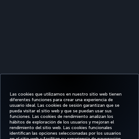
Las cookies que utilizamos en nuestro sitio web tienen
diferentes funciones para crear una experiencia de
usuario ideal. Las cookies de sesión garantizan que se
pueda visitar el sitio web y que se puedan usar sus
funciones. Las cookies de rendimiento analizan los
Facebook
Twitter
Instagram
YouTube
LinkedIn
TikTok
Blog
Pinterest
What
hábitos de exploración de los usuarios y mejoran el
rendimiento del sitio web. Las cookies funcionales
identifican las opciones seleccionadas por los usuarios
OFERTAS
en el sitio web y facilitan su experiencia de navegación.
RESERVE Y
DISFRUTE
CL