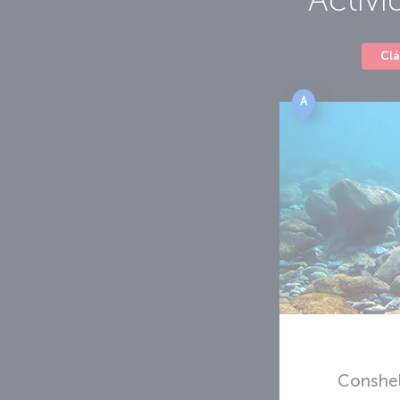
Clá
A
Conshel