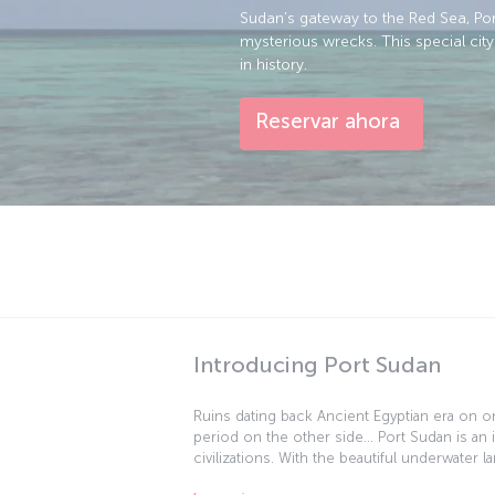
Sudan’s gateway to the Red Sea, Port 
mysterious wrecks. This special ci
in history.
Reservar ahora
Introducing Port Sudan
Ruins dating back Ancient Egyptian era on 
period on the other side... Port Sudan is an
civilizations. With the beautiful underwater 
city becomes a must-see place to discover. 