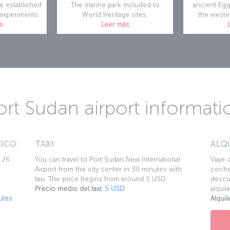
e established
The marine park included to
ancient Egyp
 experiments.
World Heritage sites.
the weste
s
Leer más
ort Sudan airport informati
ICO:
TAXI:
ALQ
s 26
You can travel to Port Sudan New International
Viaje 
Airport from the city center in 30 minutes with
coche
taxi. The price begins from around 5 USD.
descue
Precio medio del taxi:
5 USD
alquil
utes
Alqui