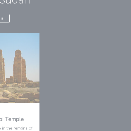
ir
bi Temple
 in the remains of