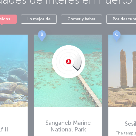
sicos
Lo mejor de
Comer y beber
Por descubr
B
C
Sanganeb Marine
Sesi
f II
National Park
The temple