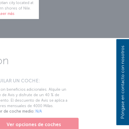
tian city located at
rn shores of Nile.
Leer más
Póngase en contacto con nosotros
on
UILAR UN COCHE:
con beneficios adicionales. Alquile un
 de Avis y disfrute de un 40 % de
nto. El descuento de Avis se aplica a
eres mensuales de 4000 Millas.
ler de coche medio:
N/A
Ver opciones de coches