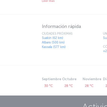
Leer más
especially diving enthusiasts.
Información rápida
CIUDADES PRÓXIMAS
UN
Suakin (62 km)
Su
Atbara (500 km)
CÓ
Kassala (577 km)
+2
Septiembre
Octubre
Noviembre
Di
30 °C
28 °C
28 °C
Activi