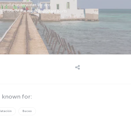
colorful underwater life and
me one of the most important ports
s known for:
Natación
Buceo