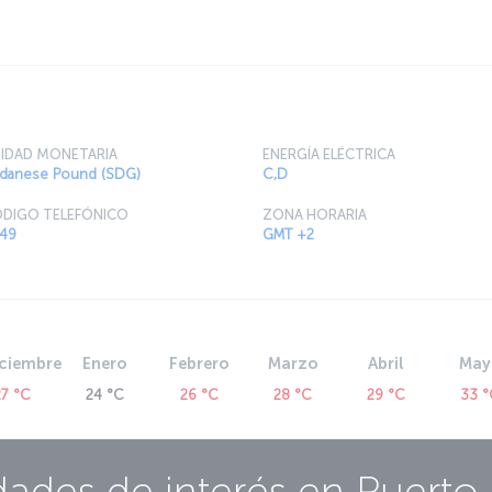
IDAD MONETARIA
ENERGÍA ELÉCTRICA
danese Pound (SDG)
C,D
DIGO TELEFÓNICO
ZONA HORARIA
49
GMT +2
ciembre
Enero
Febrero
Marzo
Abril
May
27 °C
24 °C
26 °C
28 °C
29 °C
33 
dades de interés en
Puerto