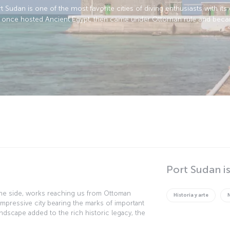
Sudan is one of the most favorite cities of diving enthusiasts with its 
ty once hosted Ancient Egypt, then came under Ottoman rule and beca
Port Sudan i
one side, works reaching us from Ottoman
Historia y arte
 impressive city bearing the marks of important
landscape added to the rich historic legacy, the
Port Sudan is an indispensable destination for