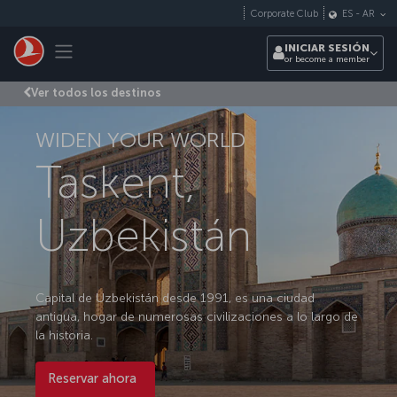
Saltar al contenido principal
Corporate Club
ES
-
AR
Toggle navigation
INICIAR SESIÓN
or become a member
Ver todos los destinos
WIDEN YOUR WORLD
Taskent,
Uzbekistán
Capital de Uzbekistán desde 1991, es una ciudad
antigua, hogar de numerosas civilizaciones a lo largo de
la historia.
Reservar ahora