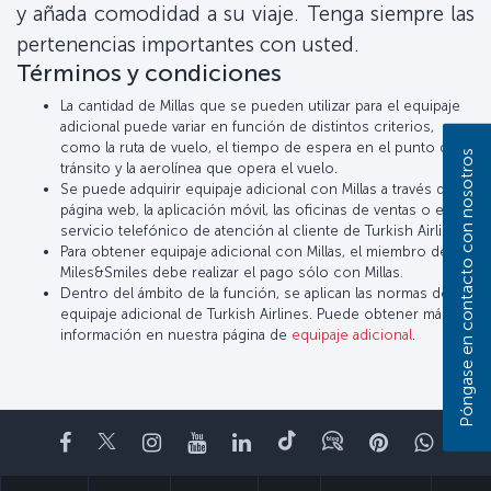
y añada comodidad a su viaje. Tenga siempre las
pertenencias importantes con usted.
Términos y condiciones
La cantidad de Millas que se pueden utilizar para el equipaje
adicional puede variar en función de distintos criterios,
como la ruta de vuelo, el tiempo de espera en el punto de
Póngase en contacto con nosotros
tránsito y la aerolínea que opera el vuelo.
Se puede adquirir equipaje adicional con Millas a través de la
página web, la aplicación móvil, las oficinas de ventas o el
servicio telefónico de atención al cliente de Turkish Airlines.
Para obtener equipaje adicional con Millas, el miembro de
Miles&Smiles debe realizar el pago sólo con Millas.
Dentro del ámbito de la función, se aplican las normas de
equipaje adicional de Turkish Airlines. Puede obtener más
información en nuestra página de
equipaje adicional
.
Facebook
Twitter
Instagram
YouTube
LinkedIn
TikTok
Blog
Pinterest
What