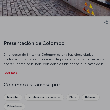
Presentación de Colombo
En el oeste de Sri Lanka, Colombo es una bulliciosa ciudad
portuaria. Sri Lanka es un interesante país insular situado frente a la
costa sudeste de la India, con edificios históricos que datan de la
época colonial. Colombo es una ciudad fascinante, con tuk-tuks a
Leer más
la carrera y animales de granja vagando entre los rascacielos.
Colombo es famosa por:
Bienestar
Entretenimiento y compras
Playa
Natación
Vida urbana