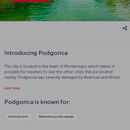
Introducing Podgorica
The city is located in the heart of Montenegro which makes it
possible for travelers to visit the other cities that are located
nearby. Podgorica was severely damaged by American and British
bombing during the Second World War. However, it was restored,
Leer más
industrialized, and expanded in the years following the conflict.
Let’s have a closer look at this historical city!
Podgorica is known for:
Historia y arte
Naturaleza y vida salvaje