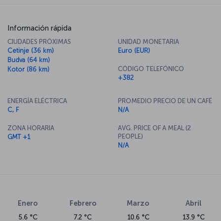
Información rápida
CIUDADES PRÓXIMAS
UNIDAD MONETARIA
Cetinje (36 km)
Euro (EUR)
Budva (64 km)
CÓDIGO TELEFÓNICO
Kotor (86 km)
+382
ENERGÍA ELÉCTRICA
PROMEDIO PRECIO DE UN CAFÉ
C, F
N/A
ZONA HORARIA
AVG. PRICE OF A MEAL (2
PEOPLE)
GMT +1
N/A
Enero
Febrero
Marzo
Abril
5.6 °C
7.2 °C
10.6 °C
13.9 °C