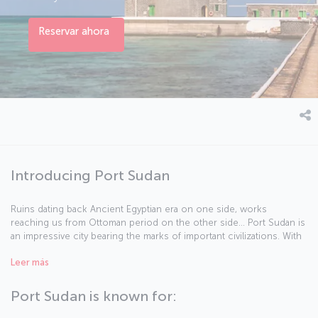
Reservar ahora
Introducing Port Sudan
Ruins dating back Ancient Egyptian era on one side, works
reaching us from Ottoman period on the other side... Port Sudan is
an impressive city bearing the marks of important civilizations. With
the beautiful underwater landscape added to the rich historic
Leer más
legacy, the city becomes a must-see place to discover. Port Sudan
is an indispensable destination for especially diving enthusiasts.
Port Sudan is known for: