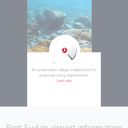
Conshelf II
An underwater village established for
undersea living experiments.
Leer más
Port Sudan airport information