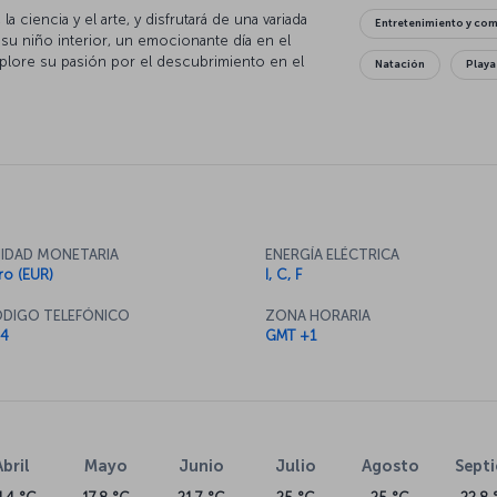
a ciencia y el arte, y disfrutará de una variada
Entretenimiento y co
a su niño interior, un emocionante día en el
xplore su pasión por el descubrimiento en el
Natación
Playa
e su horizonte musical y artístico con
Artes Reina Sofía y el Instituto Valenciano de
dad y sienta la arena entre los dedos de los
icias de la cocina española, preparadas con un
IDAD MONETARIA
ENERGÍA ELÉCTRICA
ro (EUR)
I, C, F
DIGO TELEFÓNICO
ZONA HORARIA
4
GMT +1
Abril
Mayo
Junio
Julio
Agosto
Sept