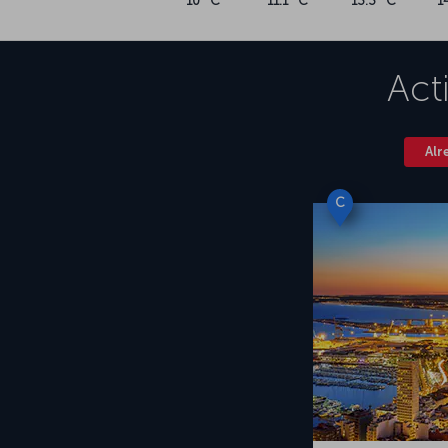
10 °C
11.1 °C
13.3 °C
1
Act
Alr
C