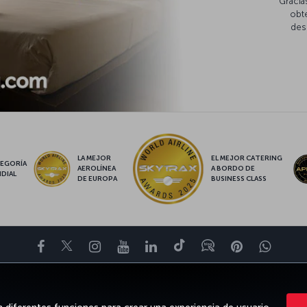
Gracia
obte
des
LA MEJOR
EL MEJOR CATERING
EGORÍA
AEROLÍNEA
A BORDO DE
DIAL
DE EUROPA
BUSINESS CLASS
Facebook
Twitter
Instagram
YouTube
LinkedIn
TikTok
Blog
Pinterest
What
TE DE
OFERTAS Y DESTINOS
AYUDA
MILES&SMILES
CLUB COR