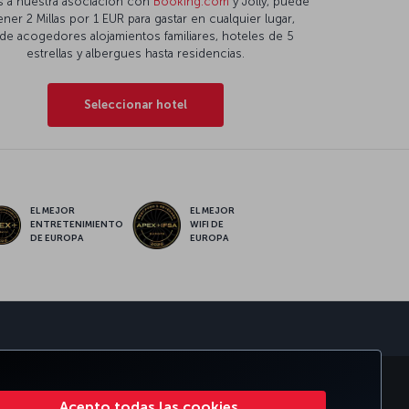
s a nuestra asociación con
Booking.com
y Jolly, puede
ner 2 Millas por 1 EUR para gastar en cualquier lugar,
de acogedores alojamientos familiares, hoteles de 5
estrellas y albergues hasta residencias.
Seleccionar hotel
EL MEJOR
EL MEJOR
ENTRETENIMIENTO
WIFI DE
DE EUROPA
EUROPA
sApp
PORATIVO
TURKISH AIRLINES
Acepto todas las cookies