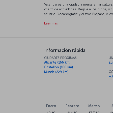
Valencia es una ciudad inmersa en la cultura, l
oferta de actividades. Regale a los niños, y 
acuario Oceanogràfic y el zoo Bioparc, o e
Museo de las Ciencias Príncipe Felipe. Amplí
Leer más
asombrosas colecciones en el Palacio de las 
Arte Moderno. Pasee por las playas de la ciu
pies. Por supuesto, no olvide probar las del
toque valenciano.
Información rápida
CIUDADES PRÓXIMAS
UN
Alicante (166 km)
Eu
Castellon (108 km)
CÓ
Murcia (229 km)
+3
Enero
Febrero
Marzo