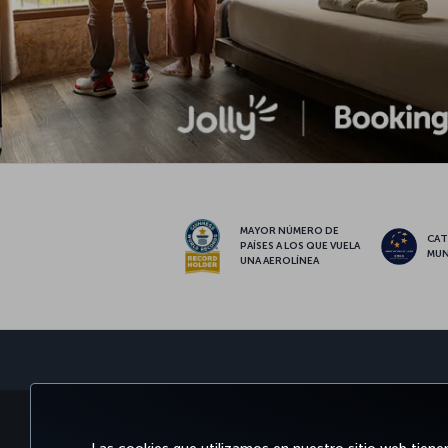
MAYOR NÚMERO DE
CAT
PAÍSES A LOS QUE VUELA
MUN
UNA AEROLÍNEA
RESERVE Y GESTIONE
DISFRU