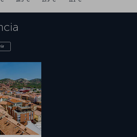
°C
18.3 °C
13.9 °C
11.1 °C
ncia
ir