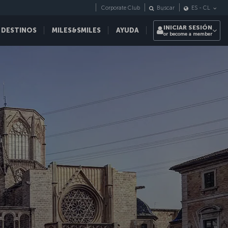
Corporate Club
Buscar
ES
-
CL
INICIAR SESIÓN
 DESTINOS
MILES&SMILES
AYUDA
or become a member