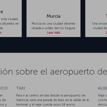
te
Murcia
 esta ciudad
culturales en
Murcia es una ciudad vibrante
Una encan
da.
situada a orillas del río Segura.
ciudad ll
s
Leer más
ión sobre el aeropuerto de
ICO:
TAXI:
ALQ
el
Para ir al centro en taxi desde el aeropuerto de
Viaje 
as de
Valencia, verá una parada de taxis en la salida de la
coche
tos y
terminal, y el viaje cuesta unos 14 euros.
descue