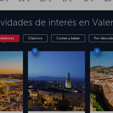
4.4 °C
17.8 °C
21.7 °C
25 °C
25 °C
22.8 
ividades de interés en
Vale
ededores
Clásicos
Comer y beber
Por descubr
B
A