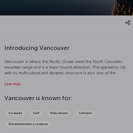
Introducing Vancouver
Vancouver is where the Pacific Ocean meet the North Cascades
mountain range and is a major tourist attraction. This appealing city
with its multicultural and dynamic structure is also one of the
biggest centers of the North American movie industry after
Leer más
Hollywood.
Vancouver is known for:
Escalada
Golf
Vida urbana
Culinario
Entretenimiento y compras