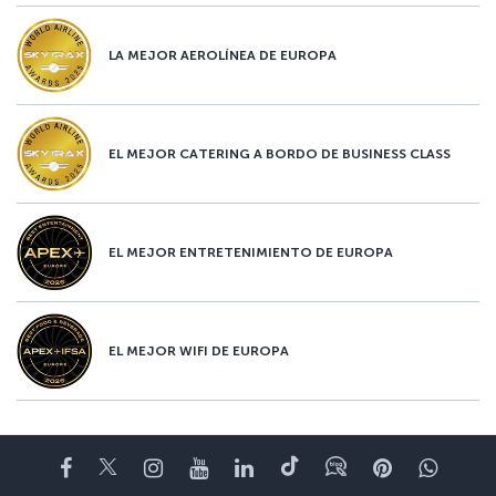
LA MEJOR AEROLÍNEA DE EUROPA
EL MEJOR CATERING A BORDO DE BUSINESS CLASS
EL MEJOR ENTRETENIMIENTO DE EUROPA
EL MEJOR WIFI DE EUROPA
Facebook
Twitter
Instagram
YouTube
LinkedIn
TikTok
Blog
Pinterest
What