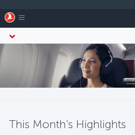
Saltar al contenido principal
Toggle navigation
This Month's Highlights