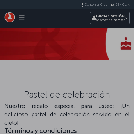
Saltar al contenido principal
Corporate Club
ES
-
CL
Toggle navigation
INICIAR SESIÓN
or become a member
Pastel de celebración
Nuestro regalo especial para usted: ¡Un
delicioso pastel de celebración servido en el
cielo!
Términos y condiciones