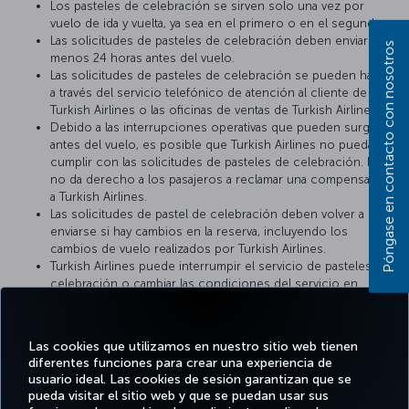
Los pasteles de celebración se sirven solo una vez por
vuelo de ida y vuelta, ya sea en el primero o en el segundo.
Las solicitudes de pasteles de celebración deben enviarse al
Póngase en contacto con nosotros
menos 24 horas antes del vuelo.
Las solicitudes de pasteles de celebración se pueden hacer
a través del servicio telefónico de atención al cliente de
Turkish Airlines o las oficinas de ventas de Turkish Airlines.
Debido a las interrupciones operativas que pueden surgir
antes del vuelo, es posible que Turkish Airlines no pueda
cumplir con las solicitudes de pasteles de celebración. Esto
no da derecho a los pasajeros a reclamar una compensación
a Turkish Airlines.
Las solicitudes de pastel de celebración deben volver a
enviarse si hay cambios en la reserva, incluyendo los
cambios de vuelo realizados por Turkish Airlines.
Turkish Airlines puede interrumpir el servicio de pasteles de
celebración o cambiar las condiciones del servicio en
cualquier momento. Se considerarán válidas las condiciones
del momento en que Turkish Airlines cumpla con la solicitud
de catering de pasteles.
Las cookies que utilizamos en nuestro sitio web tienen
diferentes funciones para crear una experiencia de
usuario ideal. Las cookies de sesión garantizan que se
pueda visitar el sitio web y que se puedan usar sus