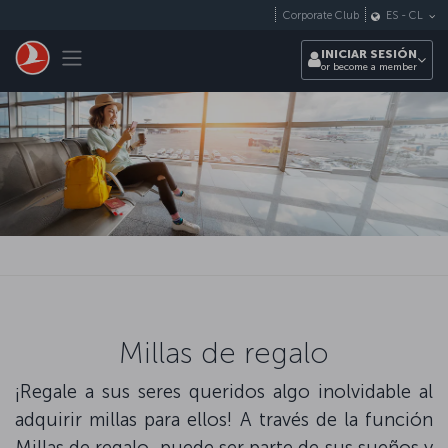
Saltar al contenido principal
Corporate Club
ES
-
CL
Toggle navigation
INICIAR SESIÓN
or become a member
Millas de regalo
¡Regale a sus seres queridos algo inolvidable al
adquirir millas para ellos! A través de la función
Millas de regalo, puede ser parte de sus sueños y