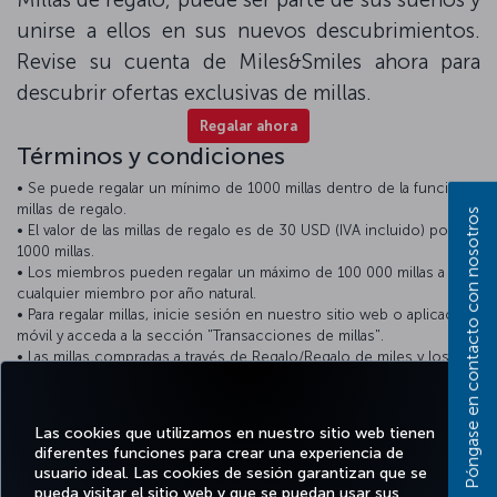
unirse a ellos en sus nuevos descubrimientos.
Revise su cuenta de Miles&Smiles ahora para
descubrir ofertas exclusivas de millas.
Regalar ahora
Términos y condiciones
• Se puede regalar un mínimo de 1000 millas dentro de la función
millas de regalo.
Póngase en contacto con nosotros
• El valor de las millas de regalo es de 30 USD (IVA incluido) por
1000 millas.
• Los miembros pueden regalar un máximo de 100 000 millas a
cualquier miembro por año natural.
• Para regalar millas, inicie sesión en nuestro sitio web o aplicación
móvil y acceda a la sección "Transacciones de millas".
• Las millas compradas a través de Regalo/Regalo de miles y los
importes pagados no son reembolsables.
• Las millas regaladas están sujetas a los términos y condiciones
del programa Miles&Smiles.
Las cookies que utilizamos en nuestro sitio web tienen
diferentes funciones para crear una experiencia de
usuario ideal. Las cookies de sesión garantizan que se
pueda visitar el sitio web y que se puedan usar sus