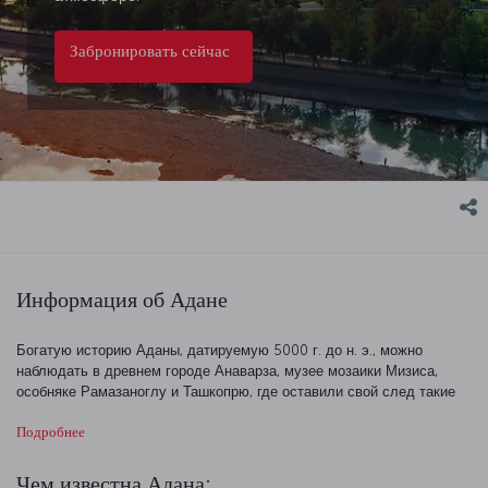
Забронировать сейчас
Информация об Адане
Богатую историю Аданы, датируемую 5000 г. до н. э., можно
наблюдать в древнем городе Анаварза, музее мозаики Мизиса,
особняке Рамазаноглу и Ташкопрю, где оставили свой след такие
важные цивилизации, как хетты, ассирийцы, персы, римляне,
Подробнее
византийцы и османы. Среди красивых природных
достопримечательностей можно назвать национальный горный парк
Юрегир, озеро Сейхан, пляж Караташ и озеро Акьятан. Адана также
Чем известна Адана: