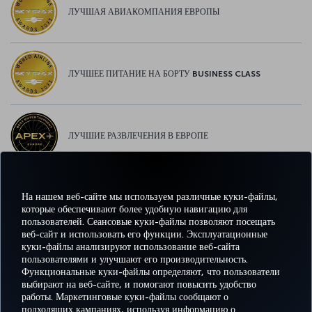
ЛУЧШАЯ АВИАКОМПАНИЯ ЕВРОПЫ
ЛУЧШЕЕ ПИТАНИЕ НА БОРТУ BUSINESS CLASS
ЛУЧШИЕ РАЗВЛЕЧЕНИЯ В ЕВРОПЕ
На нашем веб-сайте мы используем различные куки-файлы,
ЛУЧШИЙ WI-FI В ЕВРОПЕ
которые обеспечивают более удобную навигацию для
пользователей. Сеансовые куки-файлы позволяют посещать
веб-сайт и использовать его функции. Эксплуатационные
куки-файлы анализируют использование веб-сайта
пользователями и улучшают его производительность.
Facebook
Twitter
Instagram
YouTube
LinkedIn
TikTok
Блог
Pinterest
What
Функциональные куки-файлы определяют, что пользователи
выбирают на веб-сайте, и помогают повысить удобство
работы. Маркетинговые куки-файлы сообщают о
БРОНИРУЙТЕ И
ПРЕДЛОЖЕНИЯ
подходящих кампаниях, используя информацию о