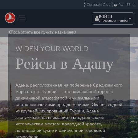
Перейти к основному контенту
Corporate Club
RU
-
EE
Toggle navigation
ВОЙТИ
or become a member
Посмотреть все пункты назначения
WIDEN YOUR WORLD.
Рейсы в Адану
Адана, расположенная на побережье Средиземного
моря на юге Турции, — это оживленный город с
динамичной атмосферой и уникальными
гастрономическими предложениями. Являясь одной
из крупнейших провинций Турции, Адана
заслуживает на внимание благодаря своим
историческим местам, природной красоте,
легендарной кухне и оживленной городской
атмосфере.