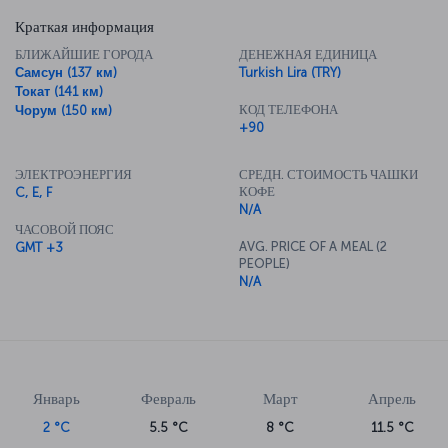
Краткая информация
БЛИЖАЙШИЕ ГОРОДА
ДЕНЕЖНАЯ ЕДИНИЦА
Самсун (137 км)
Turkish Lira (TRY)
Токат (141 км)
КОД ТЕЛЕФОНА
Чорум (150 км)
+90
ЭЛЕКТРОЭНЕРГИЯ
СРЕДН. СТОИМОСТЬ ЧАШКИ
КОФЕ
C, E, F
N/A
ЧАСОВОЙ ПОЯС
AVG. PRICE OF A MEAL (2
GMT +3
PEOPLE)
N/A
Январь
Февраль
Март
Апрель
2 °C
5.5 °C
8 °C
11.5 °C