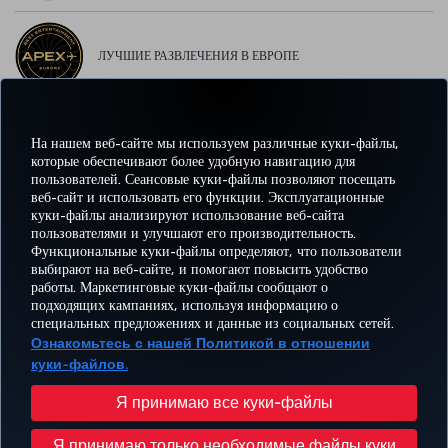
ЛУЧШИЕ РАЗВЛЕЧЕНИЯ В ЕВРОПЕ
На нашем веб-сайте мы используем различные куки-файлы,
ЛУЧШИЙ WI-FI В ЕВРОПЕ
которые обеспечивают более удобную навигацию для
пользователей. Сеансовые куки-файлы позволяют посещать
веб-сайт и использовать его функции. Эксплуатационные
куки-файлы анализируют использование веб-сайта
пользователями и улучшают его производительность.
Facebook
Twitter
Instagram
YouTube
LinkedIn
TikTok
Блог
Pinterest
What
Функциональные куки-файлы определяют, что пользователи
выбирают на веб-сайте, и помогают повысить удобство
работы. Маркетинговые куки-файлы сообщают о
БРОНИРУЙТЕ И
ПРЕДЛОЖЕНИЯ
подходящих кампаниях, используя информацию о
УПРАВЛЯЙТЕ
ВПЕЧАТЛЕНИЕ
И
ПОМОЩЬ
MILES
специальных предложениях и данные из социальных сетей.
БРОНИРОВАНИЕМ
НАПРАВЛЕНИЯ
Ознакомьтесь с нашей Политикой в отношении
куки-файлов.
Перейти
Политика конфиденциальности и куки-файлы
Правовое уведомление
Права пассажира
Я принимаю все куки-файлы
Изменить настройки куки-файлов
План обслуживания клиента Министерства транспорта США
Я принимаю только необходимые файлы куки