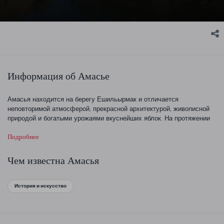
Информация об Амасье
Амасья находится на берегу Ешильырмак и отличается
неповторимой атмосферой, прекрасной архитектурой, живописной
природой и богатыми урожаями вкуснейших яблок. На протяжении
последних 7000 лет здесь бывали великие правители, ученые,
Подробнее
художники и поэты. Теперь Амасья ждет Вас.
Чем известна Амасья
История и искусство