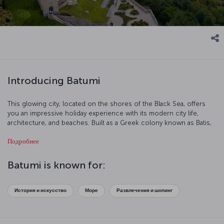
Introducing Batumi
This glowing city, located on the shores of the Black Sea, offers
you an impressive holiday experience with its modern city life,
architecture, and beaches. Built as a Greek colony known as Batis,
it has also been ruled by the Ottomans in the 17th century, and later
Подробнее
the Russians and the Soviet Union. Today, proudly located within
Georgian borders, Batumi plays a key role in the circulation of oil
from Azerbaijan. As a result of expanding tourism industry in the
Batumi is known for:
city, almost half of the population speaks Turkish. We are inviting
you to discover Batumi!
История и искусство
Море
Развлечения и шопинг