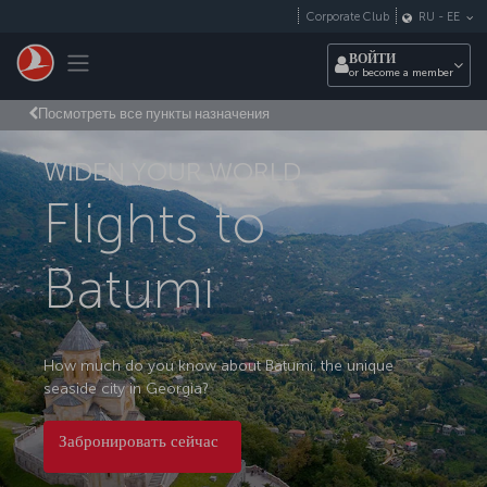
Перейти к основному контенту
Corporate Club
RU
-
EE
Toggle navigation
ВОЙТИ
or become a member
Посмотреть все пункты назначения
WIDEN YOUR WORLD
Flights to
Batumi
How much do you know about Batumi, the unique
seaside city in Georgia?
Забронировать сейчас