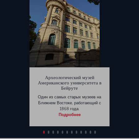
Археологический музей
Американского университета в
Бейруте
Один из самых старых музеев на
Ближнем Востоке, работающий с
1868 года.
Подробнее