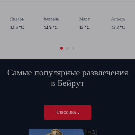
Январь
Февраль
Март
Апрель
13.3 °C
13.9 °C
15 °C
17.8 °C
Самые популярные развлечения
в
Бейрут
Классика