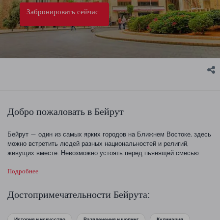
Забронировать сейчас
Добро пожаловать в Бейрут
Бейрут — один из самых ярких городов на Ближнем Востоке, здесь
можно встретить людей разных национальностей и религий,
живущих вместе. Невозможно устоять перед пьянящей смесью
экзотического Востока и магического Запада. Погрузитесь в магию
Подробнее
прошлого, обозревая археологические находки из ближайшего
панорамного кафе или ресторана. Прогуляйтесь по местам
османского влияния, посетите оживленные пляжи, откройте Бейрут
Достопримечательности Бейрута:
с новой стороны и погрузитесь в традиционную жизнь города.
Бейрут — отличное место для знакомства с Ближним Востоком.
История и искусство
Развлечения и шопинг
Кулинария