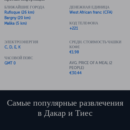
БЛИЖАЙШИЕ ГОРОДА
ДЕНЕЖНАЯ ЕДИНИЦА
Rufisque (26 km)
West African franc (CFA)
Bargny (20 km)
КОД ТЕЛЕФОНА
Malika (5 km)
+221
ЭЛЕКТРОЭНЕРГИЯ
СРЕДН. СТОИМОСТЬ ЧАШКИ
КОФЕ
C, D, E, K
€1.98
ЧАСОВОЙ ПОЯС
AVG. PRICE OF A MEAL (2
GMT 0
PEOPLE)
€30.44
Самые популярные развлечения
в
Дакар и Тиес