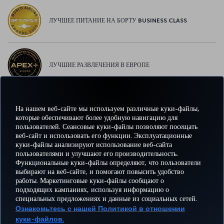
ЛУЧШЕЕ ПИТАНИЕ НА БОРТУ BUSINESS CLASS
ЛУЧШИЕ РАЗВЛЕЧЕНИЯ В ЕВРОПЕ
На нашем веб-сайте мы используем различные куки-файлы,
ЛУЧШИЙ WI-FI В ЕВРОПЕ
которые обеспечивают более удобную навигацию для
пользователей. Сеансовые куки-файлы позволяют посещать
веб-сайт и использовать его функции. Эксплуатационные
куки-файлы анализируют использование веб-сайта
пользователями и улучшают его производительность.
Facebook
Twitter
Instagram
YouTube
LinkedIn
TikTok
Блог
Pinterest
What
Функциональные куки-файлы определяют, что пользователи
выбирают на веб-сайте, и помогают повысить удобство
работы. Маркетинговые куки-файлы сообщают о
БРОНИРУЙТЕ И
ПРЕДЛОЖЕНИЯ
подходящих кампаниях, используя информацию о
УПРАВЛЯЙТЕ
ВПЕЧАТЛЕНИЕ
И
ПОМОЩЬ
MILES
специальных предложениях и данные из социальных сетей.
БРОНИРОВАНИЕМ
НАПРАВЛЕНИЯ
Ознакомьтесь с нашей Политикой в отношении
куки-файлов.