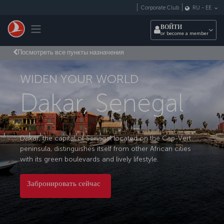
Перейти к основному контенту
Corporate Club
RU
-
EE
Toggle navigation
ВОЙТИ
or become a member
Посмотреть все пункты назначения
WIDEN YOUR WORLD
Dakar, Senegal
Dakar, the capital of Senegal located on the Cap-Vert
peninsula, distinguishes itself from other African cities
with its green boulevards and lively lifestyle.
Забронировать сейчас