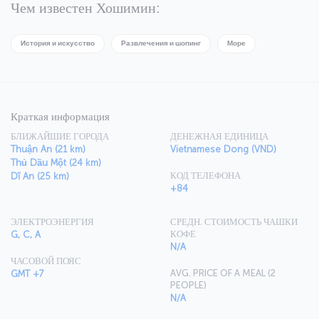
использовавшееся вьетнамской армией, и американская боевая
Чем известен Хошимин:
техника. Прогуливаясь по городу, Вы увидите такие великолепные
здания, как музей изобразительных искусств Хошимина, собор
Сайгонской Богоматери и многие другие. После посещения храмов
История и искусство
Развлечения и шопинг
Море
и площадей, направляйтесь на уникальный яркий рынок Тхайбинь –
такого Вы еще не видели! Попробуйте необычную уличную еду,
которая здесь продается. Если она не придется Вам по вкусу,
посетите традиционные рестораны города, где подается широкий
выбор вьетнамских деликатесов.
Краткая информация
БЛИЖАЙШИЕ ГОРОДА
ДЕНЕЖНАЯ ЕДИНИЦА
Thuận An (21 km)
Vietnamese Dong (VND)
Thủ Dầu Một (24 km)
КОД ТЕЛЕФОНА
Dĩ An (25 km)
+84
ЭЛЕКТРОЭНЕРГИЯ
СРЕДН. СТОИМОСТЬ ЧАШКИ
КОФЕ
G, C, A
N/A
ЧАСОВОЙ ПОЯС
AVG. PRICE OF A MEAL (2
GMT +7
PEOPLE)
N/A