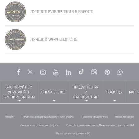
ЛУЧШИЕ РАЗВЛЕЧЕНИЯ В ЕВРОПЕ
ЛУЧШИЙ WI-FI В ЕВРОПЕ
Facebook
Twitter
Instagram
YouTube
LinkedIn
TikTok
Блог
Pinterest
What
БРОНИРУЙТЕ И
ПРЕДЛОЖЕНИЯ
УПРАВЛЯЙТЕ
ВПЕЧАТЛЕНИЕ
И
ПОМОЩЬ
MILES
БРОНИРОВАНИЕМ
НАПРАВЛЕНИЯ
Перейти
Политика конфиденциальности и куки-файлы
Правовое уведомление
Права пассажира
Изменить настройки куки-файлов
План обслуживания клиента Министерства транспорта США
Права субъектов данных в ЕС