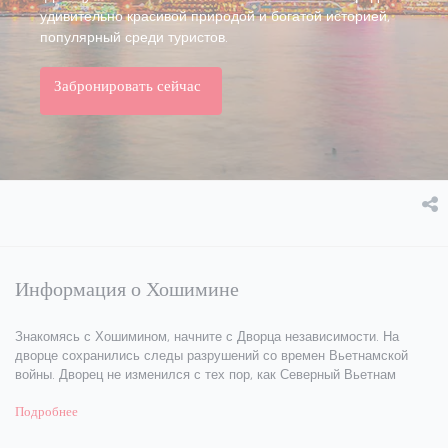
удивительно красивой природой и богатой историей,
популярный среди туристов.
Забронировать сейчас
Информация о Хошимине
Знакомясь с Хошимином, начните с Дворца независимости. На
дворце сохранились следы разрушений со времен Вьетнамской
войны. Дворец не изменился с тех пор, как Северный Вьетнам
захватил контроль над Южным в 1975 г. После падения
Подробнее
правительства Северного Вьетнама был основан Музей жертв
войны, в котором сегодня выставлено военное оборудование,