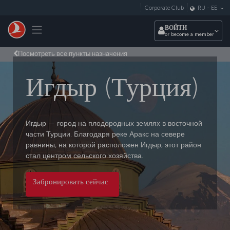
Перейти к основному контенту
Corporate Club
RU
-
EE
Toggle navigation
ВОЙТИ
or become a member
Посмотреть все пункты назначения
Игдыр (Турция)
Игдыр — город на плодородных землях в восточной
части Турции. Благодаря реке Аракс на севере
равнины, на которой расположен Игдыр, этот район
стал центром сельского хозяйства.
Забронировать сейчас