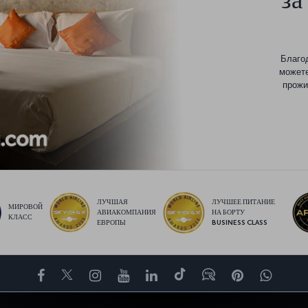
Благо
можете
прожи
ЛУЧШАЯ
ЛУЧШЕЕ ПИТАНИЕ
МИРОВОЙ
АВИАКОМПАНИЯ
НА БОРТУ
КЛАСС
ЕВРОПЫ
BUSINESS CLASS
Facebook
Twitter
Instagram
YouTube
LinkedIn
TikTok
Блог
Pinterest
What