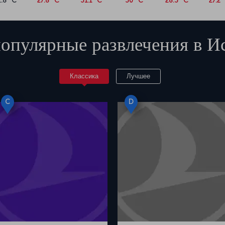
2.8 °C
27.8 °C
31.1 °C
30 °C
28.3 °C
27.2 
опулярные развлечения в
И
Классика
Лучшее
C
D