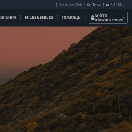
Corporate Club
Поиск
RU
-
EE
ВОЙТИ
АВЛЕНИЯ
MILES&SMILES
ПОМОЩЬ
or become a member