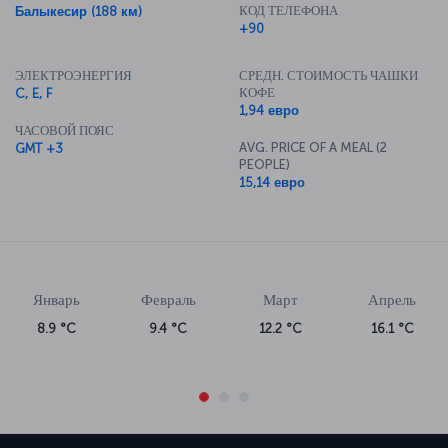
КОД ТЕЛЕФОНА
Балыкесир (188 км)
ознакомиться с ценами на авиабилеты в Измир и всеми
+90
подробностями рейса в Измир.</p>
ЭЛЕКТРОЭНЕРГИЯ
СРЕДН. СТОИМОСТЬ ЧАШКИ
КОФЕ
C, E, F
1,94 евро
ЧАСОВОЙ ПОЯС
AVG. PRICE OF A MEAL (2
GMT +3
PEOPLE)
15,14 евро
Январь
Февраль
Март
Апрель
8.9 °C
9.4 °C
12.2 °C
16.1 °C