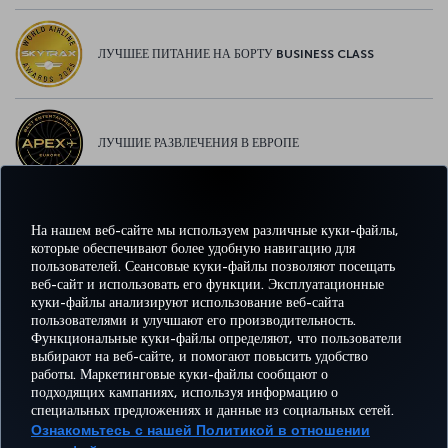
ЛУЧШЕЕ ПИТАНИЕ НА БОРТУ BUSINESS CLASS
ЛУЧШИЕ РАЗВЛЕЧЕНИЯ В ЕВРОПЕ
На нашем веб-сайте мы используем различные куки-файлы,
ЛУЧШИЙ WI-FI В ЕВРОПЕ
которые обеспечивают более удобную навигацию для
пользователей. Сеансовые куки-файлы позволяют посещать
веб-сайт и использовать его функции. Эксплуатационные
куки-файлы анализируют использование веб-сайта
пользователями и улучшают его производительность.
Facebook
Twitter
Instagram
YouTube
LinkedIn
TikTok
Блог
Pinterest
What
Функциональные куки-файлы определяют, что пользователи
выбирают на веб-сайте, и помогают повысить удобство
работы. Маркетинговые куки-файлы сообщают о
БРОНИРУЙТЕ И
ПРЕДЛОЖЕНИЯ
подходящих кампаниях, используя информацию о
УПРАВЛЯЙТЕ
ВПЕЧАТЛЕНИЕ
И
ПОМОЩЬ
MILES
специальных предложениях и данные из социальных сетей.
БРОНИРОВАНИЕМ
НАПРАВЛЕНИЯ
Ознакомьтесь с нашей Политикой в отношении