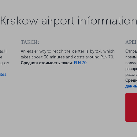
Krakow airport informatio
ТАКСИ:
АРЕ
ul II
An easier way to reach the center is by taxi, which
Отпра
te
takes about 30 minutes and costs around PLN 70.
преим
ng on
Средняя стоимость такси:
PLN 70
получ
распр
utes
расст
Средн
данн