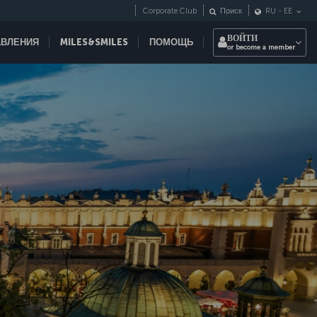
Corporate Club
Поиск
RU
-
EE
ВОЙТИ
АВЛЕНИЯ
MILES&SMILES
ПОМОЩЬ
or become a member