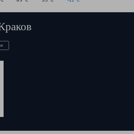
°C
8.9 °C
3.3 °C
-1.1 °C
Краков
ки