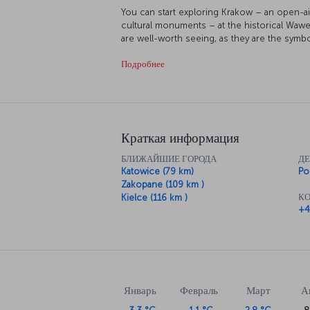
You can start exploring Krakow – an open-ai
cultural monuments – at the historical Wawel
are well-worth seeing, as they are the symb
businessman Oskar Schindler saved Jews fr
Подробнее
interesting museums in the area. The Czartor
holds works of inestimable value, like a pai
the Church of the Virgin Mary, built in the A
city lies a remnant from the Holocaust, the
is now a museum.
Краткая информация
БЛИЖАЙШИЕ ГОРОДА
Д
Katowice (79 km)
Po
Zakopane (109 km )
КО
Kielce (116 km )
+4
Январь
Февраль
Март
А