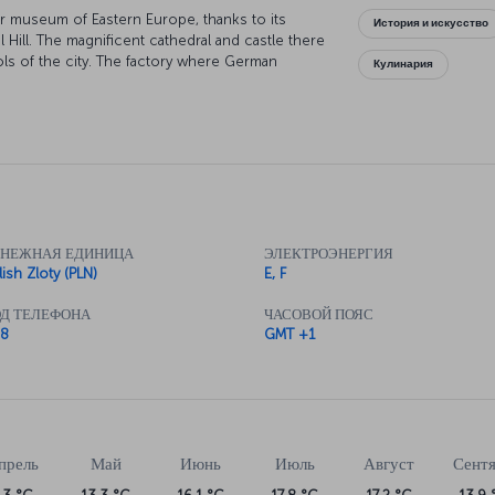
r museum of Eastern Europe, thanks to its
История и искусство
 Hill. The magnificent cathedral and castle there
ols of the city. The factory where German
Кулинария
om the Nazis is now one of the most
yski Museum should also be on your list, as it
nting by Leonardo da Vinci. Also worth seeing is
rt Nouveau style. And just an hour outside of the
 Auschwitz-Birkinau concentration camp, which
ЕНЕЖНАЯ ЕДИНИЦА
ЭЛЕКТРОЭНЕРГИЯ
lish Zloty (PLN)
E, F
Д ТЕЛЕФОНА
ЧАСОВОЙ ПОЯС
8
GMT +1
прель
Май
Июнь
Июль
Август
Сент