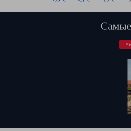
-3.3 °C
-1.1 °C
2.8 °C
8
Самые
Ме