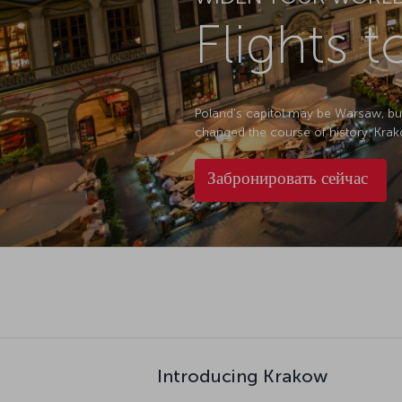
Flights 
Poland's capitol may be Warsaw, but
changed the course of history. Krako
Забронировать сейчас
Introducing Krakow