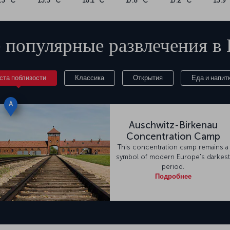
.3 °C
13.3 °C
16.1 °C
17.8 °C
17.2 °C
13.9 
 популярные развлечения в
ста поблизости
Классика
Открытия
Еда и напит
A
Auschwitz-Birkenau
Concentration Camp
This concentration camp remains a
symbol of modern Europe's darkest
period.
Подробнее