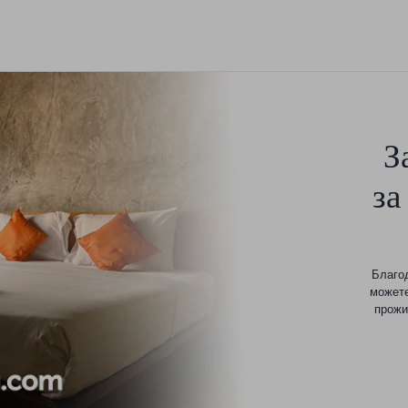
З
за
Благо
можете
прожи