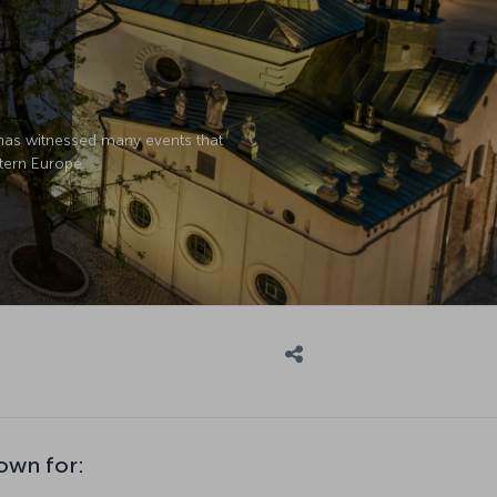
 has witnessed many events that
stern Europe.
own for: