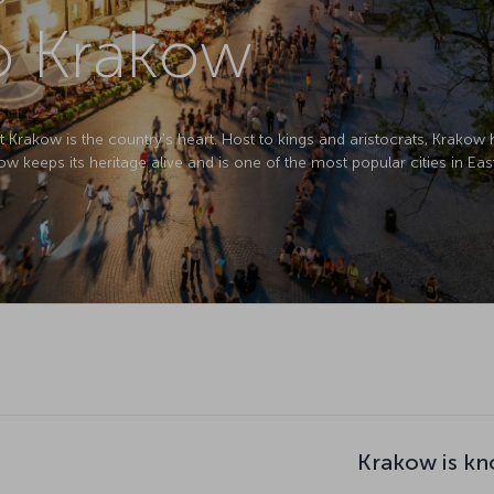
to Krakow
 Krakow is the country's heart. Host to kings and aristocrats, Krakow
w keeps its heritage alive and is one of the most popular cities in Ea
Krakow is kn