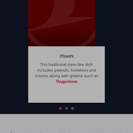
Ifisashi
This traditional stew-like dish
includes peanuts, tomatoes and
onions, along with greens such as
Подробнее