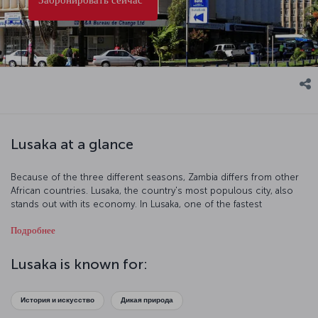
Lusaka at a glance
Because of the three different seasons, Zambia differs from other
African countries. Lusaka, the country's most populous city, also
stands out with its economy. In Lusaka, one of the fastest
developing capitals of the continent, modern buildings create a
Подробнее
synthesis with traditional African culture.
Lusaka is known for:
История и искусство
Дикая природа