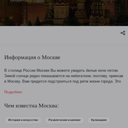
Информация о Москве
В столице России Москве Вы можете увидеть белые ночи летом.
Зимой солнце редко показывается на небосклоне, поэтому, приехав
в Москву, Вам придется подстроиться под ритм жизни города. Это
город с невероятно богатым культурным, художественным и
Подробнее
историческим наследием. Познакомьтесь с лучшими местами
города, гуляя по улицам.
Чем известна Москва:
Москва известна своими соборами, памятниками и площадями.
Красота города не поддается течению времени, и Москва
становится все более популярной каждый год. Название самой
История и искусство
Развлечения и шопинг
Кулинария
знаменитой площади города, Красная площадь, происходит от