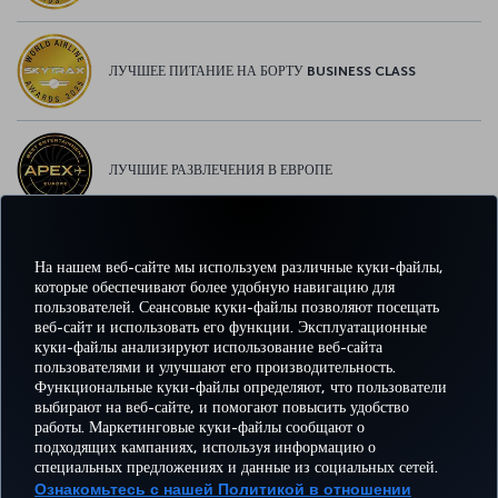
ЛУЧШЕЕ ПИТАНИЕ НА БОРТУ BUSINESS CLASS
ЛУЧШИЕ РАЗВЛЕЧЕНИЯ В ЕВРОПЕ
На нашем веб-сайте мы используем различные куки-файлы,
ЛУЧШИЙ WI-FI В ЕВРОПЕ
которые обеспечивают более удобную навигацию для
пользователей. Сеансовые куки-файлы позволяют посещать
веб-сайт и использовать его функции. Эксплуатационные
куки-файлы анализируют использование веб-сайта
пользователями и улучшают его производительность.
Facebook
Twitter
Instagram
YouTube
LinkedIn
TikTok
Блог
Pinterest
What
Функциональные куки-файлы определяют, что пользователи
выбирают на веб-сайте, и помогают повысить удобство
работы. Маркетинговые куки-файлы сообщают о
БРОНИРУЙТЕ И
ПРЕДЛОЖЕНИЯ
подходящих кампаниях, используя информацию о
УПРАВЛЯЙТЕ
ВПЕЧАТЛЕНИЕ
И
ПОМОЩЬ
MILES
специальных предложениях и данные из социальных сетей.
БРОНИРОВАНИЕМ
НАПРАВЛЕНИЯ
Ознакомьтесь с нашей Политикой в отношении