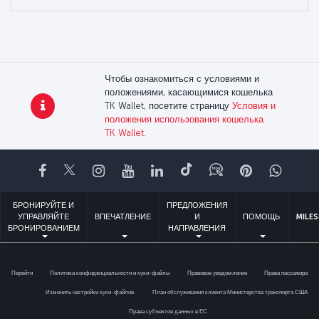
Чтобы ознакомиться с условиями и
положениями, касающимися кошелька
TK Wallet, посетите страницу
Условия и
положения использования кошелька
TK Wallet
.
Facebook
Twitter
Instagram
YouTube
LinkedIn
TikTok
Блог
Pinterest
What
БРОНИРУЙТЕ И
ПРЕДЛОЖЕНИЯ
УПРАВЛЯЙТЕ
ВПЕЧАТЛЕНИЕ
И
ПОМОЩЬ
MILES
БРОНИРОВАНИЕМ
НАПРАВЛЕНИЯ
Перейти
Политика конфиденциальности и куки-файлы
Правовое уведомление
Права пассажира
Изменить настройки куки-файлов
План обслуживания клиента Министерства транспорта США
Права субъектов данных в ЕС