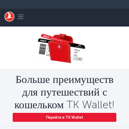
Перейти к основному контенту
Toggle navigation
Больше преимуществ
для путешествий с
кошельком TK Wallet!
Перейти в TK Wallet