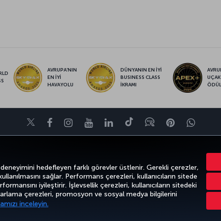
AVRUPA’NIN
DÜNYANIN EN İYİ
AVRUP
RLD
EN İYİ
BUSINESS CLASS
UÇAK
SS
HAVAYOLU
İKRAMI
ÖDÜ
Twitter
Facebook
Instagram
Youtube
LinkedIn
Tiktok
Blog
Pinterest
What
FIRSATLAR VE UÇUŞ NOKTALARI
YARDIM
MILES&SMILES
CORPO
 deneyimini hedefleyen farklı görevler üstlenir. Gerekli çerezler,
 kullanılmasını sağlar. Performans çerezleri, kullanıcıların sitede
ormansını iyileştirir. İşlevsellik çerezleri, kullanıcıların sitedeki
azarlama çerezleri, promosyon ve sosyal medya bilgilerini
k
Gizlilik ve Çerez Politikası
Yasal Uyarı
Yolcu Hakları
amızı inceleyin.
Türk Hava Yolları A.O. Her hakkı saklıdır. © 1996 - 2026