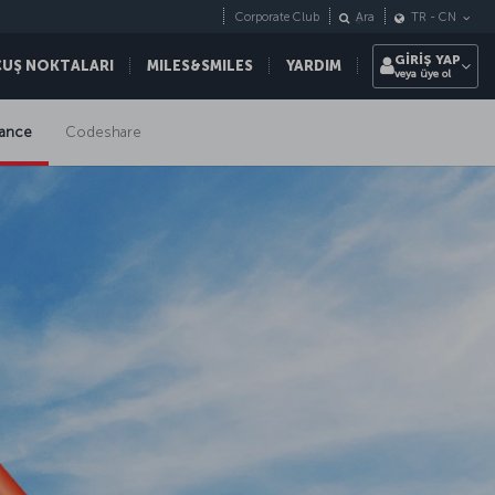
Corporate Club
Ara
TR
-
CN
GİRİŞ YAP
ÇUŞ NOKTALARI
MILES&SMILES
YARDIM
veya üye ol
liance
Codeshare