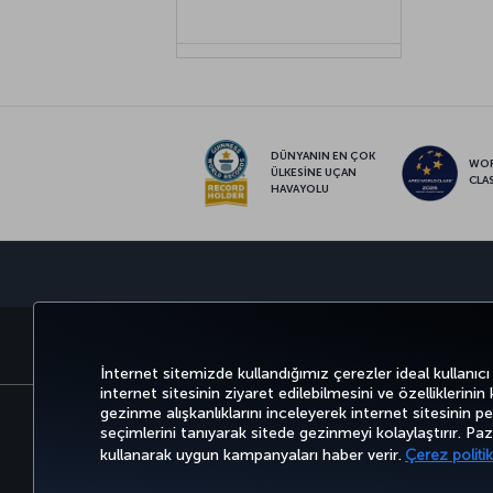
DÜNYANIN EN ÇOK
WO
ÜLKESİNE UÇAN
CLA
HAVAYOLU
BİLET AL VE YÖNET
DENEYİM
İnternet sitemizde kullandığımız çerezler ideal kullanıcı
internet sitesinin ziyaret edilebilmesini ve özelliklerinin
gezinme alışkanlıklarını inceleyerek internet sitesinin perf
seçimlerini tanıyarak sitede gezinmeyi kolaylaştırır. P
Bilgi Toplumu Hizmetleri
Erişilebilirli
kullanarak uygun kampanyaları haber verir.
Çerez politik