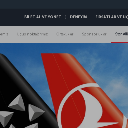
BİLET AL VE YÖNET
DENEYİM
FIRSATLAR VE U
yemiz
Uçuş noktalarımız
Ortaklıklar
Sponsorluklar
Star Al