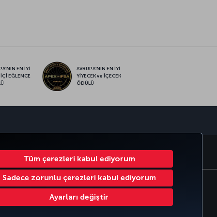
A’NIN EN İYİ
AVRUPA’NIN EN İYİ
 İÇİ EĞLENCE
YİYECEK ve İÇECEK
LÜ
ÖDÜLÜ
sapp
RATE CLUB
TÜRK HAVA YOLLARI
Tüm çerezleri kabul ediyorum
Sadece zorunlu çerezleri kabul ediyorum
Çerez Ayarlarını Değiştir
Ayarları değiştir