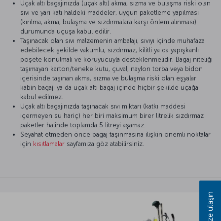
Uçak altı bagajınızda (uçak altı) akma, sızma ve bulaşma riski olan
sıvı ve yarı katı haldeki maddeler, uygun paketleme yapılması
(kırılma, akma, bulaşma ve sızdırmalara karşı önlem alınması)
durumunda uçuşa kabul edilir.
Taşınacak olan sıvı malzemenin ambalajı, sıvıyı içinde muhafaza
edebilecek şekilde vakumlu, sızdırmaz, kilitli ya da yapışkanlı
poşete konulmalı ve koruyucuyla desteklenmelidir. Bagaj niteliği
taşımayan karton/teneke kutu, çuval, naylon torba veya bidon
içerisinde taşınan akma, sızma ve bulaşma riski olan eşyalar
kabin bagajı ya da uçak altı bagaj içinde hiçbir şekilde uçağa
kabul edilmez.
Uçak altı bagajınızda taşınacak sıvı miktarı (katkı maddesi
içermeyen su hariç) her biri maksimum birer litrelik sızdırmaz
paketler halinde toplamda 5 litreyi aşamaz.
Seyahat etmeden önce bagaj taşınmasına ilişkin önemli noktalar
için
kısıtlamalar
sayfamıza göz atabilirsiniz.
Bize ulaşın