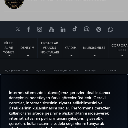
Twitter
Facebook
Instagram
Youtube
LinkedIn
Tiktok
Blog
Pinterest
What
BİLET
FIRSATLAR
CORPORA
AL VE
DENEYİM
VE UÇUŞ
YARDIM
MILES&SMILES
CLUB
YÖNET
NOKTALARI
Bilgi Toplumu Hizmetleri
Erişilebilirlik
Gizlilik ve Çerez Politikası
Yasal Uyarı
Yolcu Hakları
Çerez Ayarlarını Değiştir
Türk Hava Yolları A.O. Her hakkı saklıdır. © 1996 - 2026
İnternet sitemizde kullandığımız çerezler ideal kullanıcı
deneyimini hedefleyen farklı görevler üstlenir. Gerekli
çerezler, internet sitesinin ziyaret edilebilmesini ve
özelliklerinin kullanılmasını sağlar. Performans çerezleri,
kullanıcıların sitede gezinme alışkanlıklarını inceleyerek
internet sitesinin performansını iyileştirir. İşlevsellik
çerezleri, kullanıcıların sitedeki seçimlerini tanıyarak