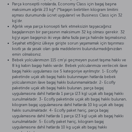
Parça konseptli rotalarda, Economy Class için bagaj başına
maksimum ağırlık 23 kg* (*bagajın belirtilen kilogram limitini
aşması durumunda ücret uygulanır) ve Business Class için 32
kg'dır.
Ağırlık veya parça konsepti fark etmeksizin taşıyacağınız
bagajlarınızın bir parçasının maksimum 32 kg olması gerekir. 32
kg’yi aşan bagajınızı iki veya daha fazla parça halinde taşımalısınız.
Seyahat ettiğiniz ülkeye girişte sorun yaşamamak için taşınması
kısıtlı ya da yasak olan gıda maddelerini bulundurmadığınızdan
emin olmalısınız.
Bebek yolcularımızın 115 cm’yi geçmeyen puset taşıma hakkı ve
8 kg kabin bagajı hakkı vardır. Bebek yolcularımıza verilecek ilave
bagaj hakkı uygulaması ise 5 kategoriye ayrılmıştır. 1- Ecofly
paketinde uçak altı bagaj hakkı bulunmayan hatlarda bebek
yolcularımızın ilave bagaj hakkı bulunmamaktadır. 2- Ecofly
paketinde uçak altı bagaj hakkı bulunan, parça bagaj
uygulamasına dahil hatlarda 1 parça (23 kg) uçak altı bagaj hakkı
sunulmaktadır. 3- Ecofly paketinde uçak altı bagaj hakkı bulunan,
kilogram bagaj uygulamasına dahil hatlarda 10 kg uçak altı bagaj
hakkı sunulmaktadır. 4- Ecofly paket hariç, parça bagaj
uygulamasına dahil hatlarda 1 parça (23 kg) uçak altı bagaj hakkı
sunulmaktadır. 5- Ecofly paket hariç, kilogram bagaj
uygulamasına dahil hatlarda 10 kg uçak altı bagaj hakkı