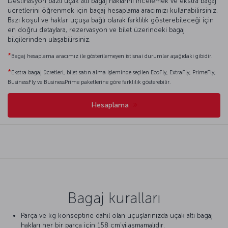
Destinasyon bazlı uçak altı bagaj haklarını incelemek ve ekstra bagaj
ücretlerini öğrenmek için bagaj hesaplama aracımızı kullanabilirsiniz.
Bazı koşul ve haklar uçuşa bağlı olarak farklılık gösterebileceği için
en doğru detaylara, rezervasyon ve bilet üzerindeki bagaj
bilgilerinden ulaşabilirsiniz.
*
Bagaj hesaplama aracımız ile gösterilemeyen istisnai durumlar aşağıdaki gibidir.
*
Ekstra bagaj ücretleri, bilet satın alma işleminde seçilen EcoFly, ExtraFly, PrimeFly,
BusinessFly ve BusinessPrime paketlerine göre farklılık gösterebilir.
Hesaplama
Bagaj kuralları
Parça ve kg konseptine dahil olan uçuşlarınızda uçak altı bagaj
hakları her bir parça için 158 cm’yi aşmamalıdır.