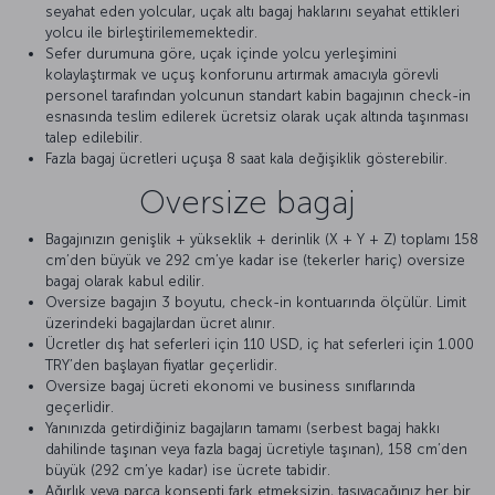
seyahat eden yolcular, uçak altı bagaj haklarını seyahat ettikleri
yolcu ile birleştirilememektedir.
Sefer durumuna göre, uçak içinde yolcu yerleşimini
kolaylaştırmak ve uçuş konforunu artırmak amacıyla görevli
personel tarafından yolcunun standart kabin bagajının check-in
esnasında teslim edilerek ücretsiz olarak uçak altında taşınması
talep edilebilir.
Fazla bagaj ücretleri uçuşa 8 saat kala değişiklik gösterebilir.
Oversize bagaj
Bagajınızın genişlik + yükseklik + derinlik (X + Y + Z) toplamı 158
cm’den büyük ve 292 cm’ye kadar ise (tekerler hariç) oversize
bagaj olarak kabul edilir.
Oversize bagajın 3 boyutu, check-in kontuarında ölçülür. Limit
üzerindeki bagajlardan ücret alınır.
Ücretler dış hat seferleri için 110 USD, iç hat seferleri için 1.000
TRY’den başlayan fiyatlar geçerlidir.
Oversize bagaj ücreti ekonomi ve business sınıflarında
geçerlidir.
Yanınızda getirdiğiniz bagajların tamamı (serbest bagaj hakkı
dahilinde taşınan veya fazla bagaj ücretiyle taşınan), 158 cm’den
büyük (292 cm’ye kadar) ise ücrete tabidir.
Ağırlık veya parça konsepti fark etmeksizin, taşıyacağınız her bir