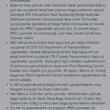
sunulmaktadır.
Başka bir hava yolu ile ortak (interline) olarak gerçekleştirdiğimiz
yurt dışı uçuşlarda hangi hava yolunun bagaj kurallarının geçerli
olacağına IATA (Uluslararası Hava Taşımacılığı Birliği) tarafından
belirlenen yöntemler çerçevesinde karar verilir. Bu kurallar
çerçevesinde taşınabilecek bagaj hakları konusunda en önemli
taşıyıcının (MSC) uygulamaları geçerli olur. En önemli taşıyıcı
(MSC) genelde en uzun bacağı uçan hava yoludur ancak bazı
istisnalar olabilir.
ABD kalkışlı/varışlı birden fazla taşıyıcının yer aldığı (interline)
uçuşlarda US DOT (US Department of Transportation)
uygulamaları, Kanada kalkışlı/varışlı birden fazla taşıyıcının yer
aldığı (interline) uçuşlarda CTA (Canada Transportation Agency)
uygulamaları geçerlidir. Buna göre ilgili noktalara seyahatlerinizin
ilk parkurunu gerçekleştiren taşıyıcının (First Marketing Carrier)
kuralları tüm seyahat için geçerlidir. Bu taşıyıcı dilerse en önemli
taşıyıcının (Most Significant Carrier) kurallarının uygulanmasını da
tercih edebilir.
İç hat uçuşlarında parça bagaj konsepti uygulanmayacak olup,
kilogram konsepti ile devam edilecektir.
Star Alliance Gold Kart sahibi yolcular, biletlerindeki uçak altı
bagaj haklarına ek olarak Parça Bagaj Sistemi’nde +1 adet, Kilo
Sistemi’nde +20kg ücretsiz ilave bagaj taşıma hakkına sahiptirler.
Dış hat uçuşlarında farklı rezervasyon (PNR) numaraları ile