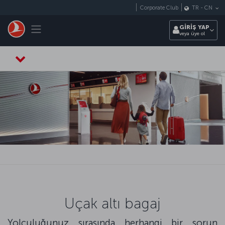
Skip to main content
Corporate Club
TR
-
CN
Toggle navigation
GİRİŞ YAP
veya üye ol
Uçak altı bagaj
Yolculuğunuz sırasında herhangi bir sorun