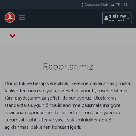
Skip to main content
Corporate Club
TR
-
CN
Toggle navigation
GİRİŞ YAP
veya üye ol
Raporlarımız
Dürüstlük ve hesap verebilirlik ilkelerine dayalı anlayışımızla;
faaliyetlerimizin sosyal, çevresel ve yönetişimsel etkilerini
tüm paydaşlarımıza şeffaflıkla sunuyoruz. Uluslararası
standartlara uygun önceliklendirme çalışmalarına göre
hazırlanan raporlarımız, tespit edilen konuların yanı sıra
kurumsal taahhütler ve yasal yükümlülükler gereği
açıklanması beklenen konuları içerir.