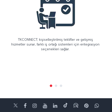
TKCONNECT; kişiselleştirilmiş teklifler ve gelişmiş
hizmetler sunar, farklı iş ortağı sistemleri için entegrasyon
seçenekleri sağlar.
Twitter
Facebook
Instagram
Youtube
LinkedIn
Tiktok
Blog
Pinterest
What