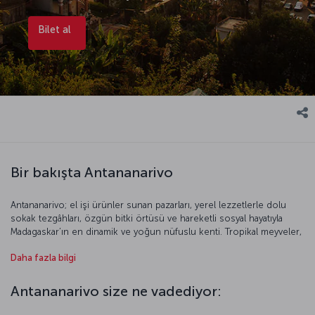
Bilet al
Bir bakışta Antananarivo
Antananarivo; el işi ürünler sunan pazarları, yerel lezzetlerle dolu
sokak tezgâhları, özgün bitki örtüsü ve hareketli sosyal hayatıyla
Madagaskar’ın en dinamik ve yoğun nüfuslu kenti. Tropikal meyveler,
rombazava yemeği ve mofo gasy gibi tatlar, kenti ziyaret edenler için
Daha fazla bilgi
farklı bir gastronomi deneyimi sunuyor. Doğayla tarihin kucaklaştığı
bu egzotik başkenti yakından tanımak için bir Antananarivo uçak
bileti alabilir, Afrika’nın kalbine uzanan bu özel keşfe ilk adımınızı
Antananarivo size ne vadediyor:
atabilirsiniz.