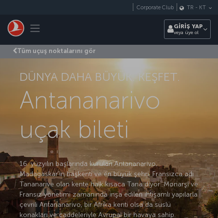
Skip to main content
Corporate Club
TR
-
KT
Toggle navigation
GİRİŞ YAP
veya üye ol
Tüm uçuş noktalarını gör
DÜNYA DAHA BÜYÜK. KEŞFET.
Antananarivo
uçak bileti
16. yüzyılın başlarında kurulan Antananarivo,
Madagaskar’ın başkenti ve en büyük şehri. Fransızca adı
Tananarive olan kente halk kısaca Tana diyor. Monarşi ve
Fransız yönetimi zamanında inşa edilen ihtişamlı yapılarla
çevrili Antananarivo, bir Afrika kenti olsa da süslü
konakları ve caddeleriyle Avrupai bir havaya sahip.