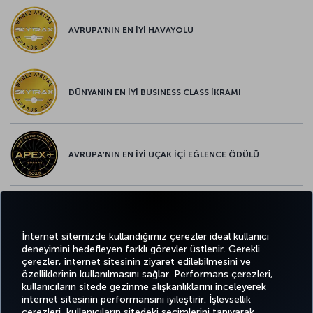
AVRUPA’NIN EN İYİ HAVAYOLU
DÜNYANIN EN İYİ BUSINESS CLASS İKRAMI
AVRUPA’NIN EN İYİ UÇAK İÇİ EĞLENCE ÖDÜLÜ
AVRUPA’NIN EN İYİ YİYECEK ve İÇECEK ÖDÜLÜ
İnternet sitemizde kullandığımız çerezler ideal kullanıcı
deneyimini hedefleyen farklı görevler üstlenir. Gerekli
çerezler, internet sitesinin ziyaret edilebilmesini ve
özelliklerinin kullanılmasını sağlar. Performans çerezleri,
kullanıcıların sitede gezinme alışkanlıklarını inceleyerek
Twitter
Facebook
Instagram
Youtube
LinkedIn
Tiktok
Blog
Pinterest
What
internet sitesinin performansını iyileştirir. İşlevsellik
çerezleri, kullanıcıların sitedeki seçimlerini tanıyarak