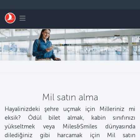
Skip to main content
Toggle navigation
Mil satın alma
Hayalinizdeki şehre uçmak için Milleriniz mi
eksik? Ödül bilet almak, kabin sınıfınızı
yükseltmek veya Miles&Smiles dünyasında
dilediğiniz gibi harcamak için Mil satın