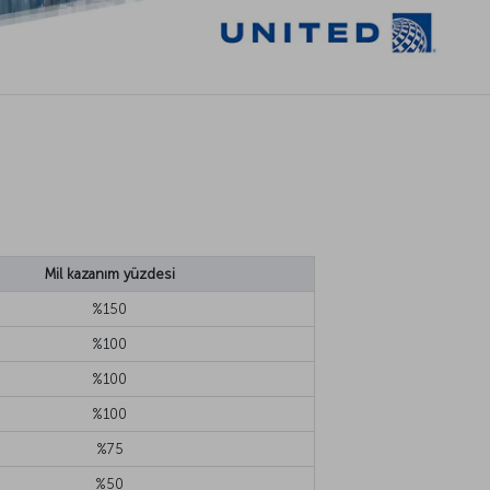
Mil kazanım yüzdesi
%150
%100
%100
%100
%75
%50