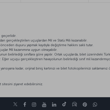
ı
geçerlidir.
dan gerçekleştirilen uçuşlardan Mil ve Statü Mili kazanabilir.
ı önceden duyuru yapmak kaydıyla değiştirme hakkını saklı tutar.
çuşlar Mil kazanımına uygun olmayabilir.
n belirlediği sınıflara göre yapılır. Ortak uçuşlarda, bilet üzerindeki Türk 
lir. Eğer uçuşu gerçekleştiren havayolunun belirlediği sınıf mil kazandırm
nsıyana kadar, orijinal biniş kartınızı ve bilet fotokopilerinizi saklamanız 
 sitesini ziyaret edebilirsiniz.
Twitter
Facebook
Instagram
Youtube
LinkedIn
Tiktok
Blog
Pinterest
What