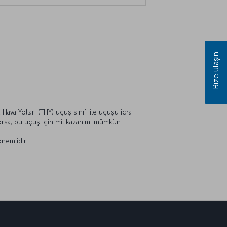
Bize ulaşın
Hava Yolları (THY) uçuş sınıfı ile uçuşu icra
ıyorsa, bu uçuş için mil kazanımı mümkün
önemlidir.
sapp