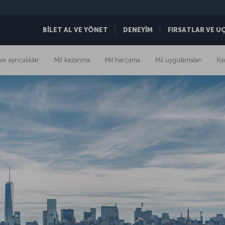
BİLET AL VE YÖNET
DENEYİM
FIRSATLAR VE U
ve ayrıcalıklar
Mil kazanma
Mil harcama
Mil uygulamaları
Ka