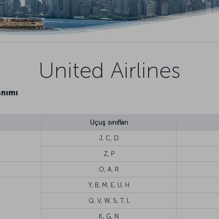
United Airlines
anımı
Uçuş sınıfları
J, C, D
Z, P
O, A, R
Y, B, M, E, U, H
Q, V, W, S, T, L
K, G, N