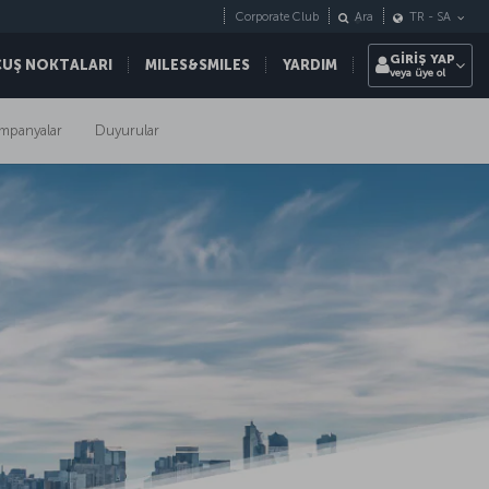
Corporate Club
Ara
TR
-
SA
GİRİŞ YAP
ÇUŞ NOKTALARI
MILES&SMILES
YARDIM
veya üye ol
mpanyalar
Duyurular