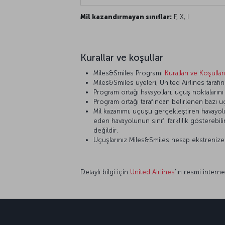
Mil kazandırmayan sınıflar:
F, X, I
Kurallar ve koşullar
Miles&Smiles Programı
Kuralları ve Koşullar
Miles&Smiles üyeleri, United Airlines tarafın
Program ortağı havayolları, uçuş noktaların
Program ortağı tarafından belirlenen bazı u
Mil kazanımı, uçuşu gerçekleştiren havayolunu
eden havayolunun sınıfı farklılık gösterebi
değildir.
Uçuşlarınız Miles&Smiles hesap ekstrenize ya
Detaylı bilgi için
United Airlines
’ın resmi internet