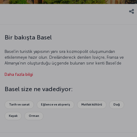
Bir bakışta Basel
Basel’in turistik yapısının yanı sıra kozmopolit oluşumundan
etkilenmeye hazır olun. Dreiländereck denilen İsviçre, Fransa ve
Almanya'nın oluşturduğu üçgende bulunan sınır kenti Basel’de
birçok kültürü görmeniz mümkün. Görkemli Ren Nehri’nden
Daha fazla bilgi
yükselen Basel, muhteşem kent manzarası, modern mimarisi, tarih
kokan çeşmeleri ve uluslararası müzeleriyle keşfedilmeyi bekliyor.
Basel size ne vadediyor:
Tarih ve sanat
Eğlence ve alışveriş
Mutfak kültürü
Dağ
Kayak
Orman