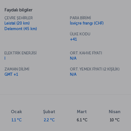
Faydalı bilgiler
ÇEVRE ŞEHİRLER
PARA BİRİMİ
Leistal (20 km)
İsviçre frangı (CHF)
Delemont (45 km)
ÜLKE KODU
+41
ELEKTRİK ENERJİSİ
ORT. KAHVE FİYATI
I
N/A
ZAMAN DİLİMİ
ORT. YEMEK FİYATI (2 KİŞİLİK)
GMT +1
N/A
Ocak
Şubat
Mart
Nisan
1.1 °C
2.2 °C
6.1 °C
10 °C