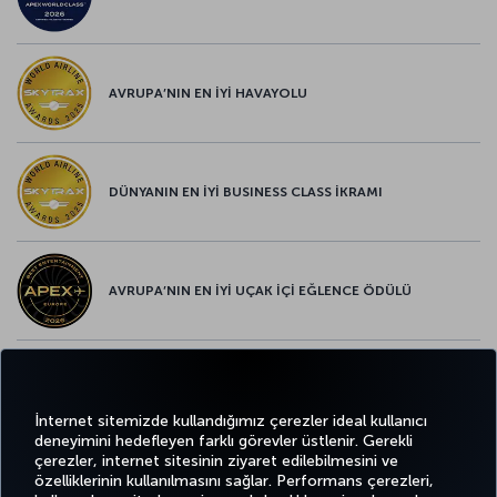
AVRUPA’NIN EN İYİ HAVAYOLU
DÜNYANIN EN İYİ BUSINESS CLASS İKRAMI
AVRUPA’NIN EN İYİ UÇAK İÇİ EĞLENCE ÖDÜLÜ
AVRUPA’NIN EN İYİ YİYECEK ve İÇECEK ÖDÜLÜ
İnternet sitemizde kullandığımız çerezler ideal kullanıcı
deneyimini hedefleyen farklı görevler üstlenir. Gerekli
çerezler, internet sitesinin ziyaret edilebilmesini ve
özelliklerinin kullanılmasını sağlar. Performans çerezleri,