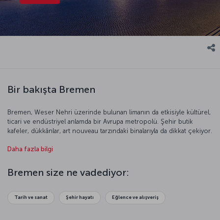
Bir bakışta Bremen
Bremen, Weser Nehri üzerinde bulunan limanın da etkisiyle kültürel,
ticari ve endüstriyel anlamda bir Avrupa metropolü. Şehir butik
kafeler, dükkânlar, art nouveau tarzındaki binalarıyla da dikkat çekiyor.
Bremen’de her yere rahatlıkla yürüyerek gezebileceğiniz gibi ağ
Daha fazla bilgi
şeklinde örülü tramvay hatlarıyla da dolaşabilirsiniz. Masallara konu
olmuş, 1200 senelik tarihiyle bu büyüleyici güzellikteki şehre
yakından bakalım.
Bremen size ne vadediyor:
Tarih ve sanat
Şehir hayatı
Eğlence ve alışveriş