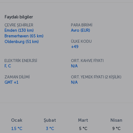
Faydalı bilgiler
ÇEVRE ŞEHİRLER
PARA BİRİMİ
Emden (130 km)
Avro (EUR)
Bremerhaven (65 km)
ÜLKE KODU
Oldenburg (51 km)
+49
ELEKTRİK ENERJİSİ
ORT. KAHVE FİYATI
F, C
N/A
ZAMAN DİLİMİ
ORT. YEMEK FİYATI (2 KİŞİLİK)
GMT +1
N/A
Ocak
Şubat
Mart
Nisan
1.5 °C
3 °C
5 °C
9 °C