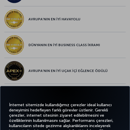
AVRUPA’NIN EN İYİ HAVAYOLU
DÜNYANIN EN İYİ BUSINESS CLASS İKRAMI
AVRUPA’NIN EN İYİ UÇAK İÇİ EĞLENCE ÖDÜLÜ
AVRUPA’NIN EN İYİ YİYECEK ve İÇECEK ÖDÜLÜ
İnternet sitemizde kullandığımız çerezler ideal kullanıcı
deneyimini hedefleyen farklı görevler üstlenir. Gerekli
çerezler, internet sitesinin ziyaret edilebilmesini ve
özelliklerinin kullanılmasını sağlar. Performans çerezleri,
kullanıcıların sitede gezinme alışkanlıklarını inceleyerek
Twitter
Facebook
Instagram
Youtube
LinkedIn
Tiktok
Blog
Pinterest
What