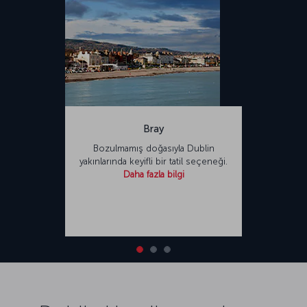
Bray
Bozulmamış doğasıyla Dublin
yakınlarında keyifli bir tatil seçeneği.
Daha fazla bilgi