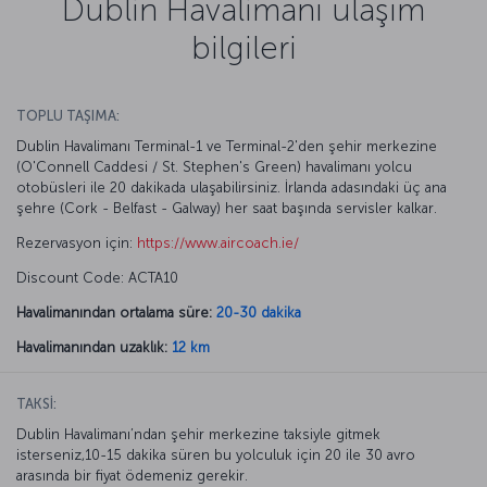
Dublin Havalimanı ulaşım
bilgileri
TOPLU TAŞIMA:
Dublin Havalimanı Terminal-1 ve Terminal-2'den şehir merkezine
(O'Connell Caddesi / St. Stephen's Green) havalimanı yolcu
otobüsleri ile 20 dakikada ulaşabilirsiniz. İrlanda adasındaki üç ana
şehre (Cork - Belfast - Galway) her saat başında servisler kalkar.
Rezervasyon için:
https://www.aircoach.ie/
Discount Code: ACTA10
Havalimanından ortalama süre:
20-30 dakika
Havalimanından uzaklık:
12 km
TAKSİ:
Dublin Havalimanı’ndan şehir merkezine taksiyle gitmek
isterseniz,10-15 dakika süren bu yolculuk için 20 ile 30 avro
arasında bir fiyat ödemeniz gerekir.