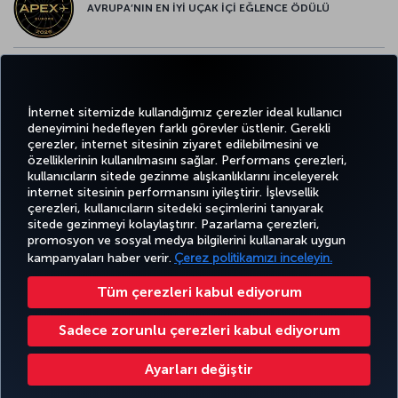
AVRUPA’NIN EN İYİ UÇAK İÇİ EĞLENCE ÖDÜLÜ
AVRUPA’NIN EN İYİ YİYECEK ve İÇECEK ÖDÜLÜ
İnternet sitemizde kullandığımız çerezler ideal kullanıcı
deneyimini hedefleyen farklı görevler üstlenir. Gerekli
çerezler, internet sitesinin ziyaret edilebilmesini ve
özelliklerinin kullanılmasını sağlar. Performans çerezleri,
kullanıcıların sitede gezinme alışkanlıklarını inceleyerek
Twitter
Facebook
Instagram
Youtube
LinkedIn
Tiktok
Blog
Pinterest
What
internet sitesinin performansını iyileştirir. İşlevsellik
çerezleri, kullanıcıların sitedeki seçimlerini tanıyarak
sitede gezinmeyi kolaylaştırır. Pazarlama çerezleri,
BİLET
FIRSATLAR
CORPORA
AL VE
DENEYİM
VE UÇUŞ
YARDIM
MILES&SMILES
promosyon ve sosyal medya bilgilerini kullanarak uygun
CLUB
YÖNET
NOKTALARI
kampanyaları haber verir.
Çerez politikamızı inceleyin.
Tüm çerezleri kabul ediyorum
Bilgi Toplumu Hizmetleri
Erişilebilirlik
Gizlilik ve Çerez Politikası
Yasal Uyarı
Yolcu Hakları
Sadece zorunlu çerezleri kabul ediyorum
Çerez Ayarlarını Değiştir
Türk Hava Yolları A.O. Her hakkı saklıdır. © 1996 - 2026
Ayarları değiştir