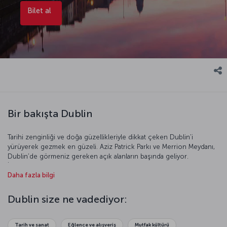
Bilet al
Bir bakışta Dublin
Tarihi zenginliği ve doğa güzellikleriyle dikkat çeken Dublin’i
yürüyerek gezmek en güzeli. Aziz Patrick Parkı ve Merrion Meydanı,
Dublin’de görmeniz gereken açık alanların başında geliyor.
İrlanda’nın eski üniversitesi Trinity College’de bulunan Eski
Daha fazla bilgi
Kütüphane’ye zaman ayırırsanız muhteşem ana salonu ve tarihi el
yazmalarını görebilirsiniz. Müze gezmeyi seviyorsanız Dublin tam
size göre. İrlanda Ulusal Arkeoloji Müzesi, Ulusal Galeri, Yazarlar
Dublin size ne vadediyor:
Müzesi, Jeanie Johnston Gemisi ve daha pek çok müze kentin
görkemli geçmişini gözler önüne seriyor. Alışveriş ve yemek için
Grafton Caddesi sizleri bekliyor. Burada yerel lezzetleri keşfedebilir,
Tarih ve sanat
Eğlence ve alışveriş
Mutfak kültürü