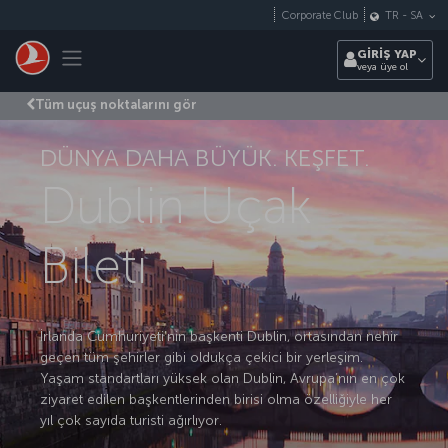
Skip to main content
Corporate Club
TR
-
SA
Toggle navigation
GİRİŞ YAP
veya üye ol
Tüm uçuş noktalarını gör
DÜNYA DAHA BÜYÜK. KEŞFET.
Dublin Uçak
Bileti
İrlanda Cumhuriyeti’nin başkenti Dublin, ortasından nehir
geçen tüm şehirler gibi oldukça çekici bir yerleşim.
Yaşam standartları yüksek olan Dublin, Avrupa’nın en çok
ziyaret edilen başkentlerinden birisi olma özelliğiyle her
yıl çok sayıda turisti ağırlıyor.