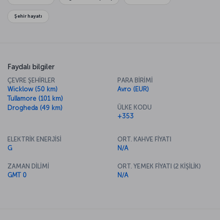
alışveriş yapabilir ve Dublin sakinlerinin günlük yaşamını
izleyebilirsiniz.
Şehir hayatı
Faydalı bilgiler
ÇEVRE ŞEHİRLER
PARA BİRİMİ
Wicklow (50 km)
Avro (EUR)
Tullamore (101 km)
ÜLKE KODU
Drogheda (49 km)
+353
ELEKTRİK ENERJİSİ
ORT. KAHVE FİYATI
G
N/A
ZAMAN DİLİMİ
ORT. YEMEK FİYATI (2 KİŞİLİK)
GMT 0
N/A