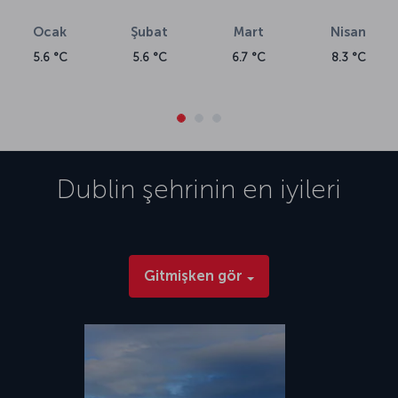
Ocak
Şubat
Mart
Nisan
5.6 °C
5.6 °C
6.7 °C
8.3 °C
Dublin
şehrinin en iyileri
Gitmişken gör